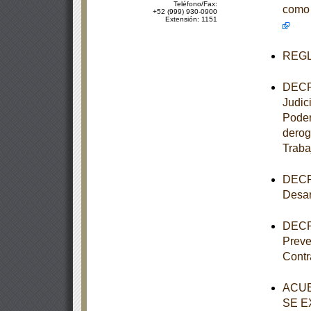
Teléfono/Fax:
como 
+52 (999) 930-0900
Extensión: 1151
REGLA
DECRE
Judic
Poder
derog
Traba
DECRE
Desar
DECRE
Preve
Contr
ACUE
SE E