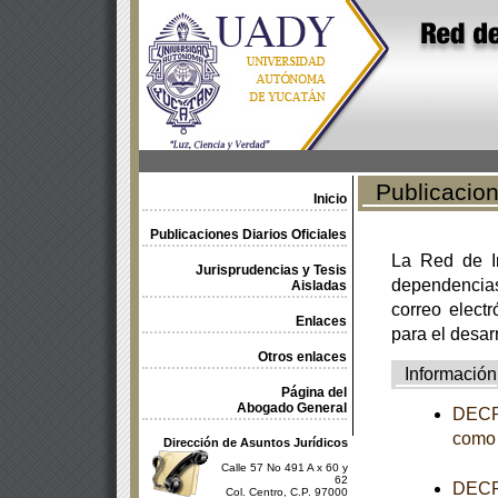
Publicacione
Inicio
Publicaciones Diarios Oficiales
La Red de In
Jurisprudencias y Tesis
dependencia
Aisladas
correo electr
Enlaces
para el desar
Otros enlaces
Información
Página del
Abogado General
DECRE
como 
Dirección de Asuntos Jurídicos
Calle 57 No 491 A x 60 y
62
DECRE
Col. Centro, C.P. 97000