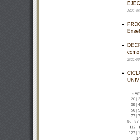
EJEC
2021-06
PROGR
Enseñ
DECRE
como 
2021-06
CICL
UNIV
« Ant
20
|
39
|
58
|
77
|
96
|
97
112
|
127
|
|
1