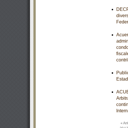
DECRE
divers
Feder
Acuer
admini
condo
fisca
contr
Publi
Esta
ACUER
Arbit
conti
Inter
« Ant