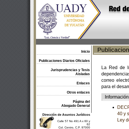
Publicacione
Inicio
Publicaciones Diarios Oficiales
La Red de In
Jurisprudencias y Tesis
dependencia
Aisladas
correo electr
Enlaces
para el desar
Otros enlaces
Información
Página del
Abogado General
DECRE
40 y 
Dirección de Asuntos Jurídicos
Ley d
Calle 57 No 491 A x 60 y
62
Col. Centro, C.P. 97000