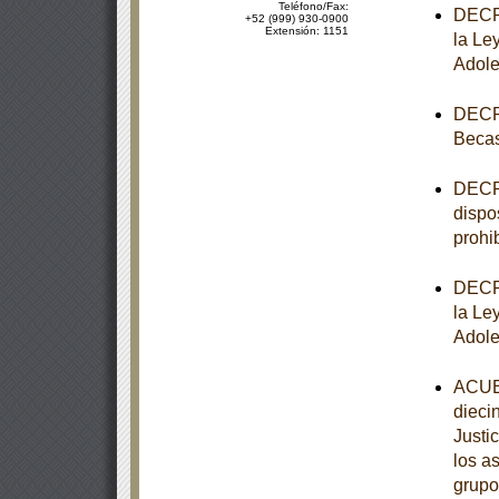
Teléfono/Fax:
DECRE
+52 (999) 930-0900
Extensión: 1151
la Le
Adole
DECRE
Becas
DECRE
dispo
prohib
DECRE
la Le
Adole
ACUER
dieci
Justi
los a
grupo