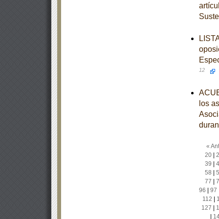
artíc
Suste
LISTA
oposi
Espec
12
ACUER
los a
Asoci
duran
« Ant
20
|
39
|
58
|
77
|
96
|
97
112
|
127
|
|
1