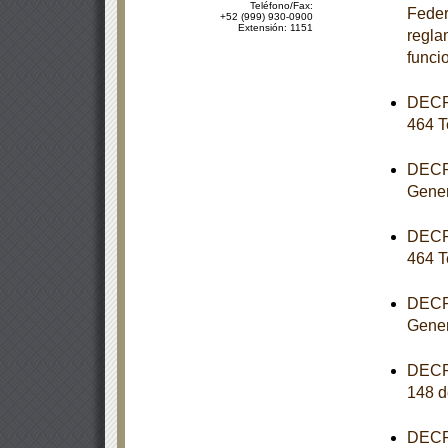
Teléfono/Fax:
Feder
+52 (999) 930-0900
Extensión: 1151
reglam
funci
DECRE
464 T
DECRE
Gener
DECRE
464 T
DECRE
Gener
DECRE
148 d
DECRE