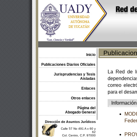
Publicacione
Inicio
Publicaciones Diarios Oficiales
La Red de In
Jurisprudencias y Tesis
dependencia
Aisladas
correo electr
Enlaces
para el desar
Otros enlaces
Información
Página del
Abogado General
MODIF
Feder
Dirección de Asuntos Jurídicos
Calle 57 No 491 A x 60 y
62
PROY
Col. Centro, C.P. 97000