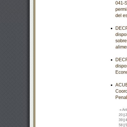
041-S
permi
del e
DECRE
dispo
sobre
alime
DECRE
dispo
Econ
ACUER
Coord
Pena
« Ant
20
|
39
|
58
|