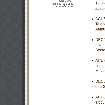
Teléfono/Fax:
TUR-2
+52 (999) 930-0900
Extensión: 1151
2015-10
ACUER
Telec
Atrib
DECRE
diver
Secre
ACUER
conoce
Mexic
DECL
025-
ACUER
artíc