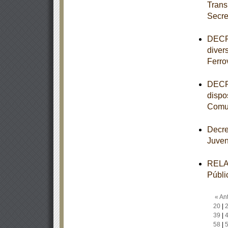
Trans
Secre
DECRE
diver
Ferro
DECRE
dispo
Comun
Decre
Juve
RELAC
Públi
« Ant
20
|
39
|
58
|