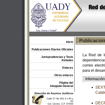
Publicacione
Inicio
Publicaciones Diarios Oficiales
La Red de In
Jurisprudencias y Tesis
dependencia
Aisladas
correo electr
Enlaces
para el desar
Otros enlaces
Información
Página del
Abogado General
SEXTA
Catál
Dirección de Asuntos Jurídicos
Calle 57 No 491 A x 60 y
62
DECRE
Col. Centro, C.P. 97000