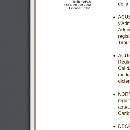
Teléfono/Fax:
de la
+52 (999) 930-0900
Extensión: 1151
ACUER
y Adm
Admin
regist
Tribu
ACUER
Regla
Calid
media
dicie
NORM
regul
aguas
Carib
DECRE