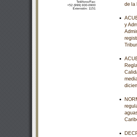
Teléfono/Fax:
de la
+52 (999) 930-0900
Extensión: 1151
ACUER
y Adm
Admin
regist
Tribu
ACUER
Regla
Calid
media
dicie
NORM
regul
aguas
Carib
DECRE