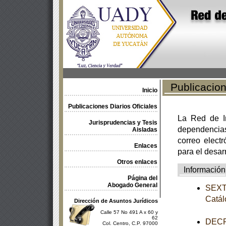
Publicacione
Inicio
Publicaciones Diarios Oficiales
La Red de In
Jurisprudencias y Tesis
dependencia
Aisladas
correo electr
Enlaces
para el desar
Otros enlaces
Información
Página del
Abogado General
SEXTA
Catál
Dirección de Asuntos Jurídicos
Calle 57 No 491 A x 60 y
62
DECRE
Col. Centro, C.P. 97000