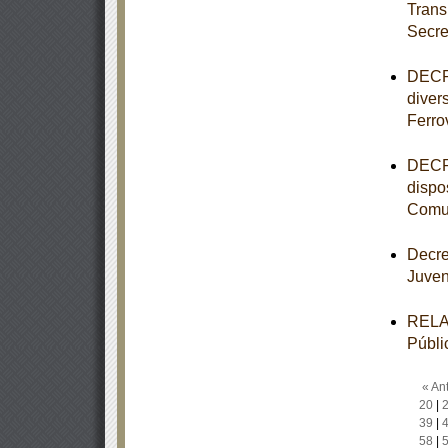
Trans
Secre
DECRE
diver
Ferro
DECRE
dispo
Comun
Decre
Juve
RELAC
Públi
« Ant
20
|
39
|
58
|