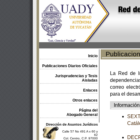
Publicacione
Inicio
Publicaciones Diarios Oficiales
La Red de In
Jurisprudencias y Tesis
dependencia
Aisladas
correo electr
Enlaces
para el desar
Otros enlaces
Información
Página del
Abogado General
SEXTA
Catál
Dirección de Asuntos Jurídicos
Calle 57 No 491 A x 60 y
62
DECRE
Col. Centro, C.P. 97000