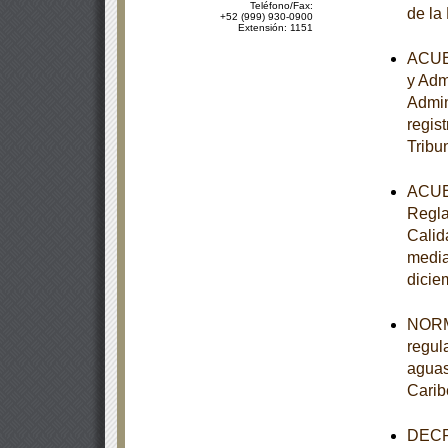
Teléfono/Fax:
de la
+52 (999) 930-0900
Extensión: 1151
ACUER
y Adm
Admin
regist
Tribu
ACUER
Regla
Calid
media
dicie
NORM
regul
aguas
Carib
DECRE