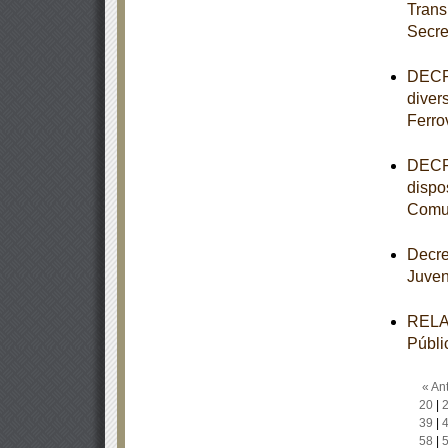
Trans
Secre
DECRE
diver
Ferro
DECRE
dispo
Comun
Decre
Juve
RELAC
Públi
« Ant
20
|
39
|
58
|