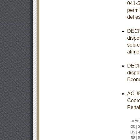
041-S
permi
del e
DECRE
dispo
sobre
alime
DECRE
dispo
Econ
ACUER
Coord
Pena
« Ant
20
|
39
|
58
|