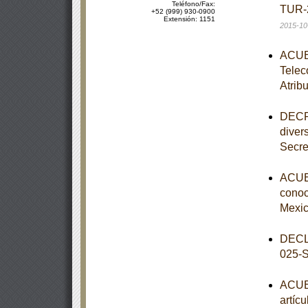
Teléfono/Fax:
TUR-2
+52 (999) 930-0900
Extensión: 1151
2015-10
ACUER
Telec
Atrib
DECRE
diver
Secre
ACUER
conoce
Mexic
DECL
025-
ACUER
artíc