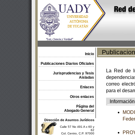
Publicacione
Inicio
Publicaciones Diarios Oficiales
La Red de In
Jurisprudencias y Tesis
dependencia
Aisladas
correo electr
Enlaces
para el desar
Otros enlaces
Información
Página del
Abogado General
MODIF
Feder
Dirección de Asuntos Jurídicos
Calle 57 No 491 A x 60 y
62
PROY
Col. Centro, C.P. 97000