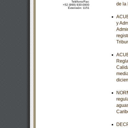
Teléfono/Fax:
de la
+52 (999) 930-0900
Extensión: 1151
ACUER
y Adm
Admin
regist
Tribu
ACUER
Regla
Calid
media
dicie
NORM
regul
aguas
Carib
DECRE