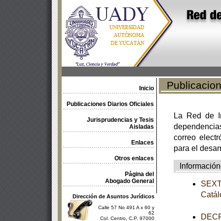
Publicacione
Inicio
Publicaciones Diarios Oficiales
La Red de In
Jurisprudencias y Tesis
dependencia
Aisladas
correo electr
Enlaces
para el desar
Otros enlaces
Información
Página del
Abogado General
SEXTA
Catál
Dirección de Asuntos Jurídicos
Calle 57 No 491 A x 60 y
62
DECRE
Col. Centro, C.P. 97000