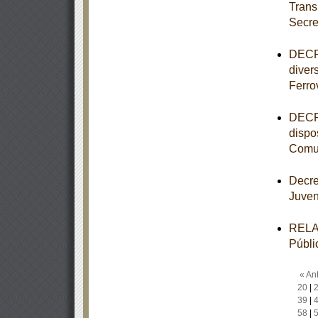
Trans
Secre
DECRE
diver
Ferro
DECRE
dispo
Comun
Decre
Juve
RELAC
Públi
« Ant
20
|
39
|
58
|