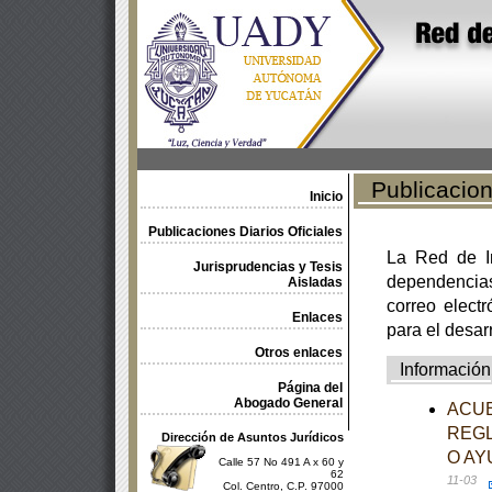
Publicacione
Inicio
Publicaciones Diarios Oficiales
La Red de In
Jurisprudencias y Tesis
dependencia
Aisladas
correo electr
Enlaces
para el desar
Otros enlaces
Información
Página del
Abogado General
ACUE
REGL
Dirección de Asuntos Jurídicos
O AY
Calle 57 No 491 A x 60 y
62
11-03
Col. Centro, C.P. 97000