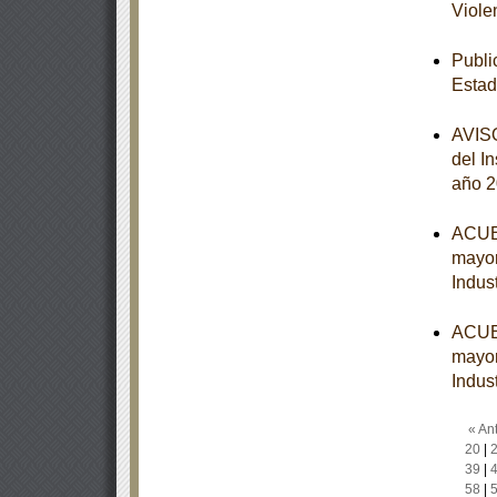
Viole
Publi
Estad
AVISO
del I
año 
ACUER
mayor
Indust
ACUER
mayor
Indust
« Ant
20
|
39
|
58
|