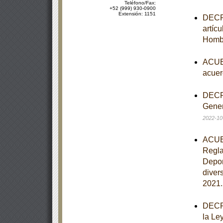
Teléfono/Fax:
+52 (999) 930-0900
Extensión: 1151
DECRE
artíc
Homb
ACUER
acuer
DECRE
Gener
2022-10
ACUER
Regla
Depor
diver
2021
DECRE
la Le