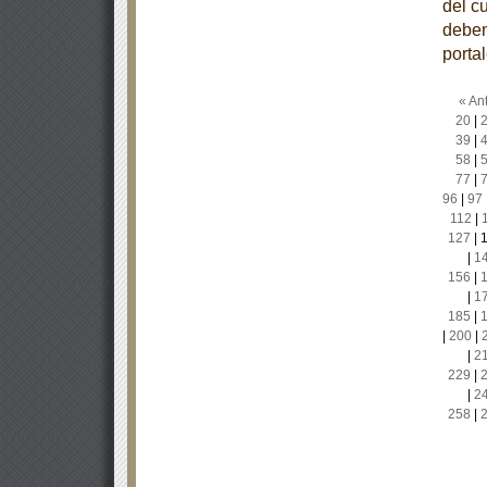
del c
deben
porta
« Ant
20
|
39
|
58
|
77
|
96
|
97
112
|
127
|
|
1
156
|
|
1
185
|
|
200
|
|
2
229
|
|
2
258
|