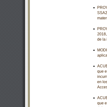
PROY
SSA2-
mater
PROY
2018, 
de la
MODIF
aplic
ACUER
que e
incum
en lo
Acces
ACUER
que e