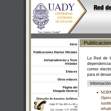
Publicacione
Inicio
Publicaciones Diarios Oficiales
La Red de In
Jurisprudencias y Tesis
dependencia
Aisladas
correo electr
Enlaces
para el desar
Otros enlaces
Información
Página del
Abogado General
NORMA
Opera
Dirección de Asuntos Jurídicos
susti
Calle 57 No 491 A x 60 y
62
rehab
Col. Centro, C.P. 97000