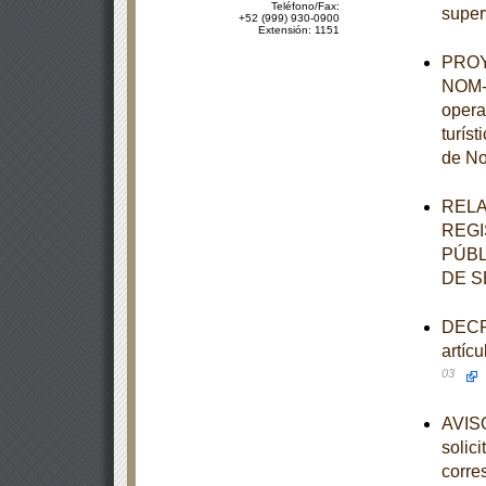
Teléfono/Fax:
super
+52 (999) 930-0900
Extensión: 1151
PROYE
NOM-0
opera
turís
de No
RELA
REGI
PÚBL
DE S
DECRE
artíc
03
AVISO
solic
corre