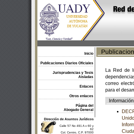
Publicacione
Inicio
Publicaciones Diarios Oficiales
La Red de In
Jurisprudencias y Tesis
dependencia
Aisladas
correo electr
Enlaces
para el desar
Otros enlaces
Información
Página del
Abogado General
DECRE
Unido
Dirección de Asuntos Jurídicos
Infor
Calle 57 No 491 A x 60 y
62
Ciuda
Col. Centro, C.P. 97000