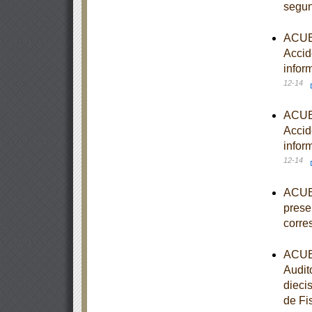
segun
ACUER
Accid
infor
12-14
ACUER
Accid
infor
12-14
ACUER
prese
corre
ACUER
Audit
diecis
de Fi