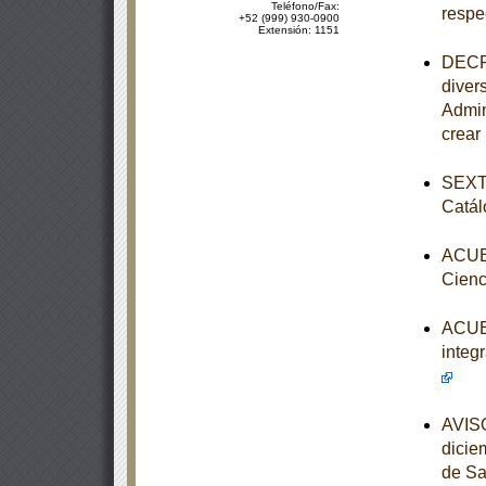
Teléfono/Fax:
respe
+52 (999) 930-0900
Extensión: 1151
DECRE
diver
Admin
crear
SEXTA
Catál
ACUER
Cienc
ACUER
integ
AVISO
dicie
de Sa