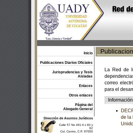
Publicacione
Inicio
Publicaciones Diarios Oficiales
La Red de In
Jurisprudencias y Tesis
dependencia
Aisladas
correo electr
Enlaces
para el desar
Otros enlaces
Información
Página del
Abogado General
DECRE
de la
Dirección de Asuntos Jurídicos
Unido
Calle 57 No 491 A x 60 y
62
Col. Centro, C.P. 97000