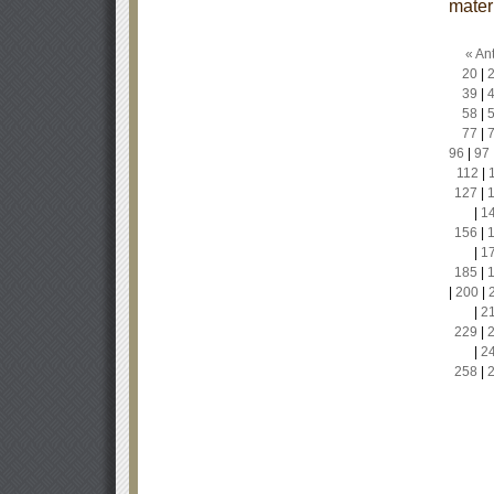
mater
« Ant
20
|
39
|
58
|
77
|
96
|
97
112
|
127
|
|
1
156
|
|
1
185
|
|
200
|
|
2
229
|
|
2
258
|