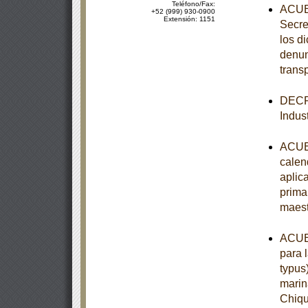
Teléfono/Fax:
ACUER
+52 (999) 930-0900
Extensión: 1151
Secre
los d
denun
trans
DECRE
Indust
ACUER
calen
aplic
prima
maest
ACUER
para 
typus
marin
Chiqu