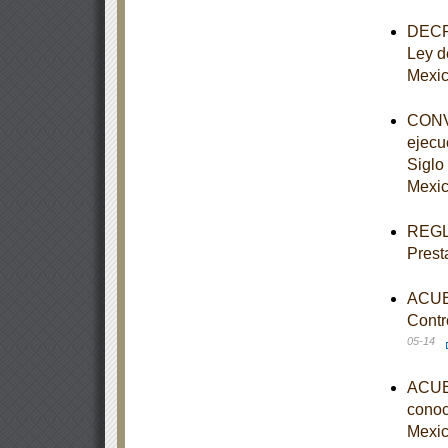
DECRE
Ley d
Mexi
CONVE
ejecu
Siglo 
Mexic
REGLA
Prest
ACUER
Contr
05-14
ACUER
conoce
Mexic