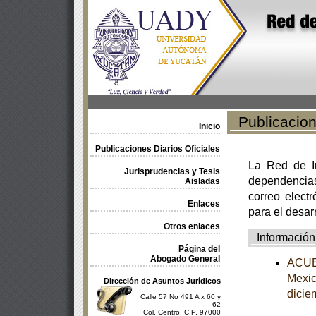
Publicacione
Inicio
Publicaciones Diarios Oficiales
La Red de In
Jurisprudencias y Tesis
dependencia
Aisladas
correo electr
Enlaces
para el desar
Otros enlaces
Información
Página del
Abogado General
ACUER
Mexic
Dirección de Asuntos Jurídicos
dicie
Calle 57 No 491 A x 60 y
62
Col. Centro, C.P. 97000