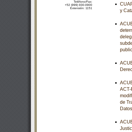
Teléfono/Fax:
CUART
+52 (999) 930-0900
Extensión: 1151
y Cat
ACUER
determ
deleg
subde
publi
ACUER
Dere
ACUER
ACT-P
modif
de Tr
Datos
ACUER
Justi