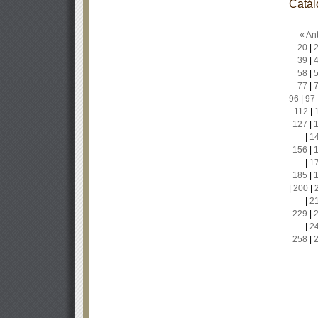
Catál
« Ant
20
|
39
|
58
|
77
|
96
|
97
112
|
127
|
|
1
156
|
|
1
185
|
|
200
|
|
2
229
|
|
2
258
|