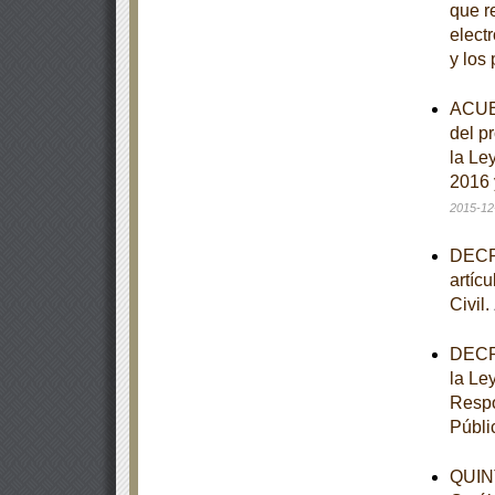
que re
elect
y los
ACUER
del p
la Le
2016 
2015-12
DECRE
artíc
Civil.
DECRE
la Le
Respo
Públi
QUINT