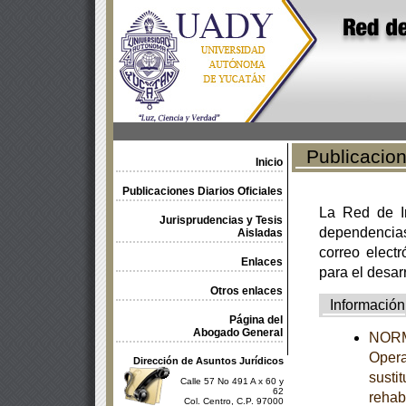
Publicacione
Inicio
Publicaciones Diarios Oficiales
La Red de In
Jurisprudencias y Tesis
dependencia
Aisladas
correo electr
Enlaces
para el desar
Otros enlaces
Información
Página del
Abogado General
NORMA
Opera
Dirección de Asuntos Jurídicos
susti
Calle 57 No 491 A x 60 y
62
rehab
Col. Centro, C.P. 97000