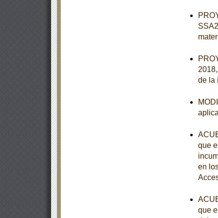
PROY
SSA2-
mater
PROY
2018, 
de la
MODIF
aplic
ACUER
que e
incum
en lo
Acces
ACUER
que e