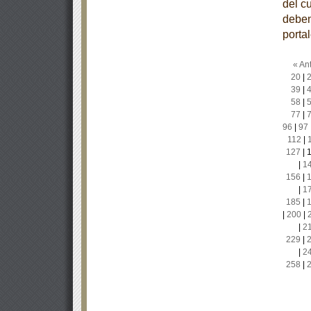
del c
deben
porta
« Ant
20
|
39
|
58
|
77
|
96
|
97
112
|
127
|
|
1
156
|
|
1
185
|
|
200
|
|
2
229
|
|
2
258
|