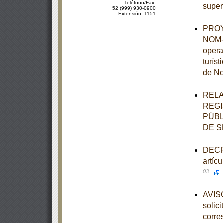
Teléfono/Fax:
super
+52 (999) 930-0900
Extensión: 1151
PROYE
NOM-0
opera
turís
de No
RELA
REGI
PÚBL
DE S
DECRE
artíc
03
AVISO
solic
corre