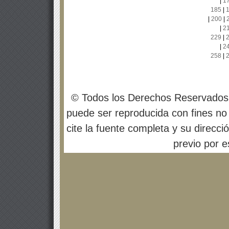
|
1
185
|
|
200
|
|
2
229
|
|
2
258
|
© Todos los Derechos Reservados
puede ser reproducida con fines no 
cite la fuente completa y su direcci
previo por es