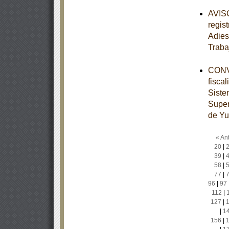
AVISO
regis
Adies
Traba
CONVE
fisca
Siste
Super
de Yu
« Ant
20
|
39
|
58
|
77
|
96
|
97
112
|
127
|
|
1
156
|