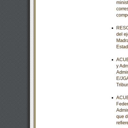
minist
corre
comp
RESOL
del e
Madra
Estad
ACUER
y Adm
Admin
E/JGA
Tribu
ACUER
Feder
Admin
que d
refier