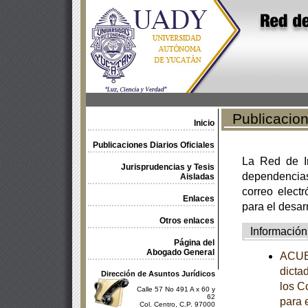
Publicacione
Inicio
Publicaciones Diarios Oficiales
La Red de In
Jurisprudencias y Tesis
dependencia
Aisladas
correo electr
Enlaces
para el desar
Otros enlaces
Información
Página del
Abogado General
ACUE
dicta
Dirección de Asuntos Jurídicos
los C
Calle 57 No 491 A x 60 y
62
para 
Col. Centro, C.P. 97000