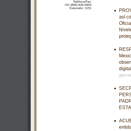
Teléfono/Fax:
+52 (999) 930-0900
Extensión: 1151
PROYE
así c
Ofici
Nivel
prote
RESPU
Mexic
obser
digit
2017-03
SECR
PERS
PADR
EST
ACUER
entid