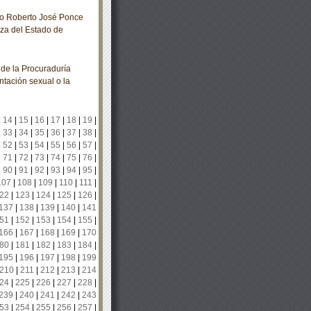
no Roberto José Ponce
za del Estado de
de la Procuraduría
ntación sexual o la
|
14
|
15
|
16
|
17
|
18
|
19
|
|
33
|
34
|
35
|
36
|
37
|
38
|
|
52
|
53
|
54
|
55
|
56
|
57
|
|
71
|
72
|
73
|
74
|
75
|
76
|
|
90
|
91
|
92
|
93
|
94
|
95
|
107
|
108
|
109
|
110
|
111
|
22
|
123
|
124
|
125
|
126
|
137
|
138
|
139
|
140
|
141
51
|
152
|
153
|
154
|
155
|
166
|
167
|
168
|
169
|
170
80
|
181
|
182
|
183
|
184
|
195
|
196
|
197
|
198
|
199
210
|
211
|
212
|
213
|
214
24
|
225
|
226
|
227
|
228
|
239
|
240
|
241
|
242
|
243
53
|
254
|
255
|
256
|
257
|