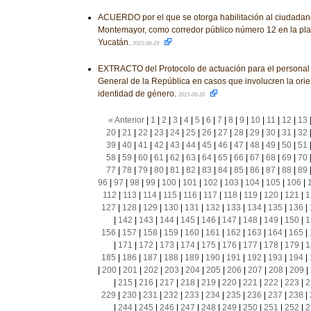
ACUERDO por el que se otorga habilitación al ciudada
Montemayor, como corredor público número 12 en la pla
Yucatán.
2015-06-29
EXTRACTO del Protocolo de actuación para el personal 
General de la República en casos que involucren la orie
identidad de género.
2015-06-26
« Anterior
|
1
|
2
|
3
|
4
|
5
|
6
|
7
|
8
|
9
|
10
|
11
|
12
|
13
20
|
21
|
22
|
23
|
24
|
25
|
26
|
27
|
28
|
29
|
30
|
31
|
32
39
|
40
|
41
|
42
|
43
|
44
|
45
|
46
|
47
|
48
|
49
|
50
|
51
58
|
59
|
60
|
61
|
62
|
63
|
64
|
65
|
66
|
67
|
68
|
69
|
70
77
|
78
|
79
|
80
|
81
|
82
|
83
|
84
|
85
|
86
|
87
|
88
|
89
96
|
97
|
98
|
99
|
100
|
101
|
102
|
103
|
104
|
105
|
106
|
112
|
113
|
114
|
115
|
116
|
117
|
118
|
119
|
120
|
121
|
1
127
|
128
|
129
|
130
|
131
|
132
|
133
|
134
|
135
|
136
|
|
142
|
143
|
144
|
145
|
146
|
147
|
148
|
149
|
150
|
1
156
|
157
|
158
|
159
|
160
|
161
|
162
|
163
|
164
|
165
|
|
171
|
172
|
173
|
174
|
175
|
176
|
177
|
178
|
179
|
1
185
|
186
|
187
|
188
|
189
|
190
|
191
|
192
|
193
|
194
|
|
200
|
201
|
202
|
203
|
204
|
205
|
206
|
207
|
208
|
209
|
|
215
|
216
|
217
|
218
|
219
|
220
|
221
|
222
|
223
|
2
229
|
230
|
231
|
232
|
233
|
234
|
235
|
236
|
237
|
238
|
|
244
|
245
|
246
|
247
|
248
|
249
|
250
|
251
|
252
|
2