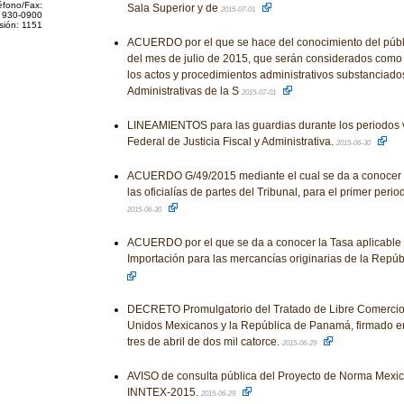
éfono/Fax:
Sala Superior y de
2015-07-01
 930-0900
sión: 1151
ACUERDO por el que se hace del conocimiento del públi
del mes de julio de 2015, que serán considerados como 
los actos y procedimientos administrativos substanciado
Administrativas de la S
2015-07-01
LINEAMIENTOS para las guardias durante los periodos v
Federal de Justicia Fiscal y Administrativa.
2015-06-30
ACUERDO G/49/2015 mediante el cual se da a conocer e
las oficialías de partes del Tribunal, para el primer peri
2015-06-30
ACUERDO por el que se da a conocer la Tasa aplicable
Importación para las mercancías originarias de la Rep
DECRETO Promulgatorio del Tratado de Libre Comercio 
Unidos Mexicanos y la República de Panamá, firmado e
tres de abril de dos mil catorce.
2015-06-29
AVISO de consulta pública del Proyecto de Norma Me
INNTEX-2015.
2015-06-29