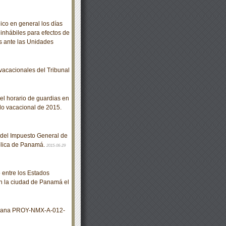
co en general los días
inhábiles para efectos de
s ante las Unidades
acacionales del Tribunal
l horario de guardias en
odo vacacional de 2015.
 del Impuesto General de
ública de Panamá.
2015-06-29
entre los Estados
n la ciudad de Panamá el
xicana PROY-NMX-A-012-