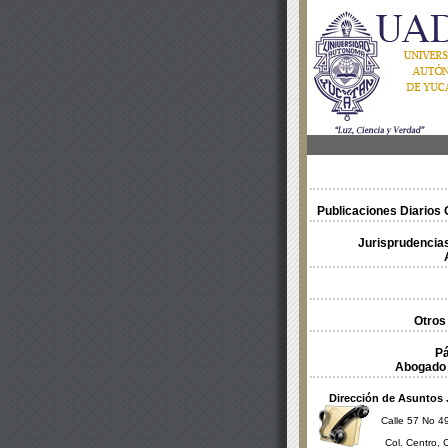
Publicaciones Diarios O
Jurisprudencias
Otros
Pá
Abogado 
Dirección de Asuntos 
Calle 57 No 49
Col. Centro, 