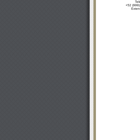
Tel
+52 (999)
Exten