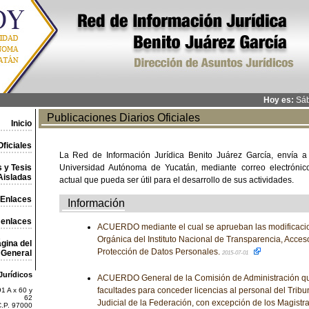
Hoy es:
Sáb
Publicaciones Diarios Oficiales
Inicio
ficiales
La Red de Información Jurídica Benito Juárez García, envía a
 y Tesis
Universidad Autónoma de Yucatán, mediante correo electrónico,
Aisladas
actual que pueda ser útil para el desarrollo de sus actividades.
Enlaces
Información
 enlaces
ACUERDO mediante el cual se aprueban las modificacion
Orgánica del Instituto Nacional de Transparencia, Acceso
gina del
Protección de Datos Personales.
General
2015-07-01
Jurídicos
ACUERDO General de la Comisión de Administración que 
facultades para conceder licencias al personal del Tribu
1 A x 60 y
62
Judicial de la Federación, con excepción de los Magistra
C.P. 97000