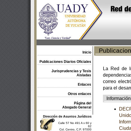
Publicacione
Inicio
Publicaciones Diarios Oficiales
La Red de In
Jurisprudencias y Tesis
dependencia
Aisladas
correo electr
Enlaces
para el desar
Otros enlaces
Información
Página del
Abogado General
DECRE
Unido
Dirección de Asuntos Jurídicos
Infor
Calle 57 No 491 A x 60 y
62
Ciuda
Col. Centro, C.P. 97000