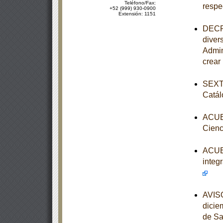
Teléfono/Fax:
respe
+52 (999) 930-0900
Extensión: 1151
DECRE
diver
Admin
crear
SEXTA
Catál
ACUER
Cienc
ACUER
integ
AVISO
dicie
de Sa