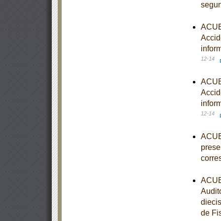
segun
ACUER
Accid
infor
12-14
ACUER
Accid
infor
12-14
ACUER
prese
corre
ACUER
Audit
diecis
de Fi