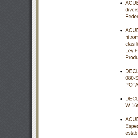
ACUER
diver
Feder
ACUER
nitro
clasif
Ley F
Prod
DECL
080-
POT
DECL
W-16
ACUER
Espec
estab