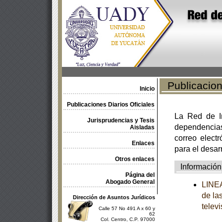
Publicacione
Inicio
Publicaciones Diarios Oficiales
La Red de In
Jurisprudencias y Tesis
dependencia
Aisladas
correo electr
Enlaces
para el desar
Otros enlaces
Información
Página del
Abogado General
LINEA
de la
Dirección de Asuntos Jurídicos
televi
Calle 57 No 491 A x 60 y
62
Col. Centro, C.P. 97000