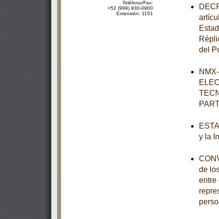
Teléfono/Fax:
DECRE
+52 (999) 930-0900
Extensión: 1151
artícu
Estad
Répli
del P
NMX-
ELEC
TECN
PART
ESTAT
y la 
CONVO
de lo
entre
repre
perso