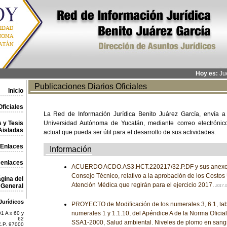
Hoy es:
Jue
Publicaciones Diarios Oficiales
Inicio
ficiales
La Red de Información Jurídica Benito Juárez García, envía a
 y Tesis
Universidad Autónoma de Yucatán, mediante correo electrónico,
Aisladas
actual que pueda ser útil para el desarrollo de sus actividades.
Enlaces
Información
 enlaces
ACUERDO ACDO.AS3.HCT.220217/32.P.DF y sus anexos, 
Consejo Técnico, relativo a la aprobación de los Costos 
gina del
Atención Médica que regirán para el ejercicio 2017.
General
2017-
Jurídicos
PROYECTO de Modificación de los numerales 3, 6.1, tabl
numerales 1 y 1.1.10, del Apéndice A de la Norma Ofic
1 A x 60 y
62
SSA1-2000, Salud ambiental. Niveles de plomo en sang
C.P. 97000