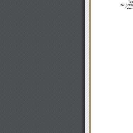
Tel
+52 (999)
Exten