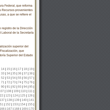
ra Federal, que reforma
los Recursos provenientes
sas, a que se refiere el
registro de la Dirección
 Laboral de la Secretaría
lización superior del
Fiscalización, que
toría Superior del Estado
|
14
|
15
|
16
|
17
|
18
|
19
|
|
33
|
34
|
35
|
36
|
37
|
38
|
|
52
|
53
|
54
|
55
|
56
|
57
|
|
71
|
72
|
73
|
74
|
75
|
76
|
|
90
|
91
|
92
|
93
|
94
|
95
|
107
|
108
|
109
|
110
|
111
|
22
|
123
|
124
|
125
|
126
|
137
|
138
|
139
|
140
|
141
51
|
152
|
153
|
154
|
155
|
166
|
167
|
168
|
169
|
170