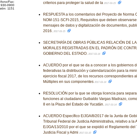
éfono/Fax:
criterios para proteger la salud de la
2017-03-15
 930-0900
sión: 1151
RESPUESTA a los comentarios del Proyecto de Norma O
NOM-151-SCFI-2015, Requisitos que deben observarse 
mensajes de datos y digitalización de documentos, publ
2016.
2017-03-15
SECRETARÍA DE OBRAS PÚBLICAS RELACIÓN DE LA
MORALES REGISTRADAS EN EL PADRÓN DE CONTRA
GOBIERNO DEL ESTADO.
2017-03-14
ACUERDO por el que se da a conocer a los gobiernos d
federativas la distribución y calendarización para la mini
ejercicio fiscal 2017, de los recursos correspondientes 
Múltiples en sus componentes
2017-03-14
RESOLUCIÓN por la que se otorga licencia para separars
funciones al ciudadano Guibaldo Vargas Madrazo, como
8 en la Plaza del Estado de Yucatán.
2017-03-14
ACUERDO Específico E/JGA/8/2017 de la Junta de Gobie
Tribunal Federal de Justicia Administrativa, relativo a l
E/JGA/13/2010 por el que se expidió el Reglamento del 
Justicia Fiscal y Admi
2017-03-10