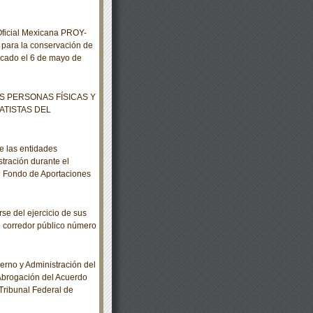
ficial Mexicana PROY-
para la conservación de
icado el 6 de mayo de
S PERSONAS FÍSICAS Y
TISTAS DEL
e las entidades
stración durante el
al Fondo de Aportaciones
e del ejercicio de sus
 corredor público número
rno y Administración del
a Abrogación del Acuerdo
Tribunal Federal de