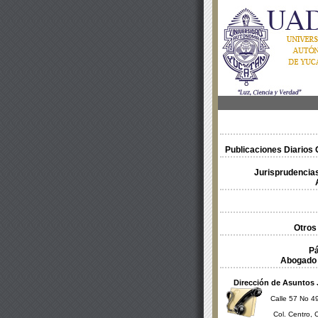
Publicaciones Diarios O
Jurisprudencias
Otros
Pá
Abogado 
Dirección de Asuntos 
Calle 57 No 49
Col. Centro, 