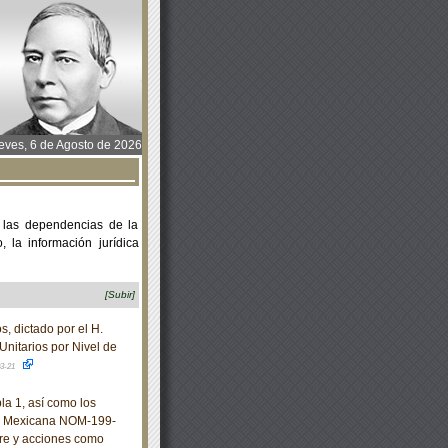
ves, 6 de Agosto de 2026
 las dependencias de la
 la información jurídica
[Subir]
dictado por el H.
Unitarios por Nivel de
03-21
a 1, así como los
ial Mexicana NOM-199-
re y acciones como