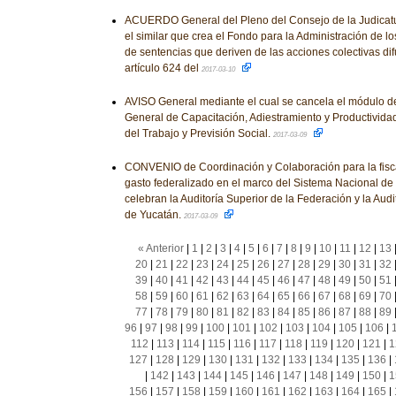
ACUERDO General del Pleno del Consejo de la Judicatu
el similar que crea el Fondo para la Administración de 
de sentencias que deriven de las acciones colectivas difu
artículo 624 del
2017-03-10
AVISO General mediante el cual se cancela el módulo de 
General de Capacitación, Adiestramiento y Productividad
del Trabajo y Previsión Social.
2017-03-09
CONVENIO de Coordinación y Colaboración para la fisca
gasto federalizado en el marco del Sistema Nacional de 
celebran la Auditoría Superior de la Federación y la Audi
de Yucatán.
2017-03-09
« Anterior
|
1
|
2
|
3
|
4
|
5
|
6
|
7
|
8
|
9
|
10
|
11
|
12
|
13
20
|
21
|
22
|
23
|
24
|
25
|
26
|
27
|
28
|
29
|
30
|
31
|
32
39
|
40
|
41
|
42
|
43
|
44
|
45
|
46
|
47
|
48
|
49
|
50
|
51
58
|
59
|
60
|
61
|
62
|
63
|
64
|
65
|
66
|
67
|
68
|
69
|
70
77
|
78
|
79
|
80
|
81
|
82
|
83
|
84
|
85
|
86
|
87
|
88
|
89
96
|
97
|
98
|
99
|
100
|
101
|
102
|
103
|
104
|
105
|
106
|
112
|
113
|
114
|
115
|
116
|
117
|
118
|
119
|
120
|
121
|
1
127
|
128
|
129
|
130
|
131
|
132
|
133
|
134
|
135
|
136
|
|
142
|
143
|
144
|
145
|
146
|
147
|
148
|
149
|
150
|
1
156
|
157
|
158
|
159
|
160
|
161
|
162
|
163
|
164
|
165
|