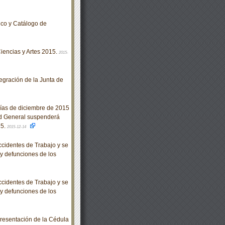
ico y Catálogo de
iencias y Artes 2015.
2015-
gración de la Junta de
días de diciembre de 2015
ad General suspenderá
15.
2015-12-14
cidentes de Trabajo y se
 y defunciones de los
cidentes de Trabajo y se
 y defunciones de los
resentación de la Cédula