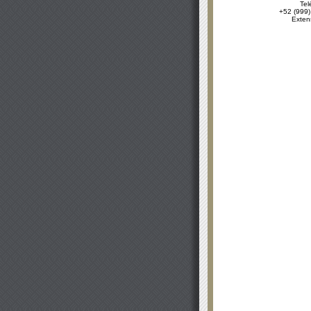
Tel
+52 (999)
Exten