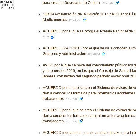
éfono/Fax:
para crear la Secretaría de Cultura.
2015-12-17
 930-0900
sión: 1151
SEXTA Actualización de la Edición 2014 del Cuadro Bás
Medicamentos.
2015-12-16
ACUERDO por el que se otorga el Premio Nacional de C
12-16
ACUERDO SS/12/2015 por el que se da a conocer la inte
Gobierno y Administración.
2015-12-14
AVISO por el que se hace del conocimiento público los 
y de enero de 2016, en los que el Consejo de Salubrid
labores, con motivo del segundo periodo vacacional 20
ACUERDO por el que se crea el Sistema de Avisos de Ac
dan a conocer los formatos para informar los accidentes
trabajadores.
2015-12-14
ACUERDO por el que se crea el Sistema de Avisos de Ac
dan a conocer los formatos para informar los accidentes
trabajadores.
2015-12-14
ACUERDO mediante el cual se amplía el plazo para la p