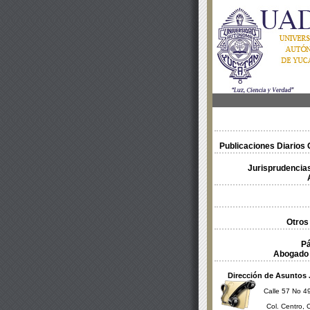
Publicaciones Diarios O
Jurisprudencias
Otros
Pá
Abogado 
Dirección de Asuntos 
Calle 57 No 49
Col. Centro, 