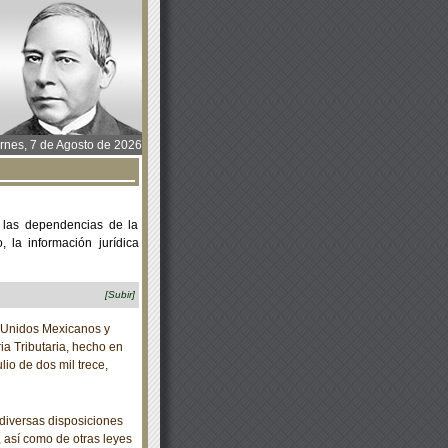
rnes, 7 de Agosto de 2026
 las dependencias de la
 la información jurídica
[Subir]
 Unidos Mexicanos y
ia Tributaria, hecho en
lio de dos mil trece,
diversas disposiciones
 así como de otras leyes