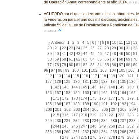
de Operación Anual correspondiente al año 2014.
2015-12-
ACUERDO por el que se declaran días no laborables de l
la Federación para el año dos mil dieciséis, adicionales a
artículo 59 de la Ley de Fiscalización y Rendición de Cu
2015-12-14
« Anterior
|
1
|
2
|
3
|
4
|
5
|
6
|
7
|
8
|
9
|
10
|
11
|
12
|
13
20
|
21
|
22
|
23
|
24
|
25
|
26
|
27
|
28
|
29
|
30
|
31
|
32
39
|
40
|
41
|
42
|
43
|
44
|
45
|
46
|
47
|
48
|
49
|
50
|
51
58
|
59
|
60
|
61
|
62
|
63
|
64
|
65
|
66
|
67
|
68
|
69
|
70
77
|
78
|
79
|
80
|
81
|
82
|
83
|
84
|
85
|
86
|
87
|
88
|
89
96
|
97
|
98
|
99
|
100
|
101
|
102
|
103
|
104
|
105
|
106
|
112
|
113
|
114
|
115
|
116
|
117
|
118
|
119
|
120
|
121
|
1
127
|
128
|
129
|
130
|
131
|
132
|
133
|
134
|
135
|
136
|
|
142
|
143
|
144
|
145
|
146
|
147
|
148
|
149
|
150
|
1
156
|
157
|
158
|
159
|
160
|
161
|
162
|
163
|
164
|
165
|
|
171
|
172
|
173
|
174
|
175
|
176
|
177
|
178
|
179
|
1
185
|
186
|
187
|
188
|
189
|
190
|
191
|
192
|
193
|
194
|
|
200
|
201
|
202
|
203
|
204
|
205
|
206
|
207
|
208
|
209
|
|
215
|
216
|
217
|
218
|
219
|
220
|
221
|
222
|
223
|
2
229
|
230
|
231
|
232
|
233
|
234
|
235
|
236
|
237
|
238
|
|
244
|
245
|
246
|
247
|
248
|
249
|
250
|
251
|
252
|
2
258
|
259
|
260
|
261
|
262
|
263
|
264
|
265
|
266
|
267
|
|
273
|
274
|
275
|
276
|
277
|
278
|
279
|
280
|
2