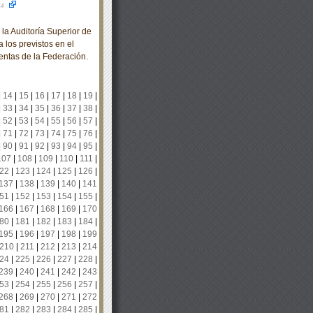
14
a Auditoría Superior de
 los previstos en el
entas de la Federación.
|
14
|
15
|
16
|
17
|
18
|
19
|
|
33
|
34
|
35
|
36
|
37
|
38
|
|
52
|
53
|
54
|
55
|
56
|
57
|
|
71
|
72
|
73
|
74
|
75
|
76
|
|
90
|
91
|
92
|
93
|
94
|
95
|
107
|
108
|
109
|
110
|
111
|
22
|
123
|
124
|
125
|
126
|
137
|
138
|
139
|
140
|
141
51
|
152
|
153
|
154
|
155
|
166
|
167
|
168
|
169
|
170
80
|
181
|
182
|
183
|
184
|
195
|
196
|
197
|
198
|
199
210
|
211
|
212
|
213
|
214
24
|
225
|
226
|
227
|
228
|
239
|
240
|
241
|
242
|
243
53
|
254
|
255
|
256
|
257
|
268
|
269
|
270
|
271
|
272
81
|
282
|
283
|
284
|
285
|