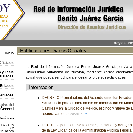
Hoy es:
Vie
Publicaciones Diarios Oficiales
Inicio
ficiales
La Red de Información Jurídica Benito Juárez García, envía a
 y Tesis
Universidad Autónoma de Yucatán, mediante correo electrónico,
Aisladas
actual que pueda ser útil para el desarrollo de sus actividades.
Enlaces
Información
 enlaces
DECRETO Promulgatorio del Acuerdo entre los Estados
Santa Lucía para el Intercambio de Información en Mater
gina del
Castries y en la Ciudad de México, el cinco y nueve de ju
General
respectivamente.
2015-12-17
Jurídicos
DECRETO por el que se reforman, adicionan y derogan 
1 A x 60 y
62
de la Ley Orgánica de la Administración Pública Federal,
C.P. 97000