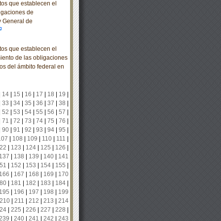
os que establecen el
igaciones de
ey General de
os que establecen el
iento de las obligaciones
os del ámbito federal en
|
14
|
15
|
16
|
17
|
18
|
19
|
|
33
|
34
|
35
|
36
|
37
|
38
|
|
52
|
53
|
54
|
55
|
56
|
57
|
|
71
|
72
|
73
|
74
|
75
|
76
|
|
90
|
91
|
92
|
93
|
94
|
95
|
107
|
108
|
109
|
110
|
111
|
22
|
123
|
124
|
125
|
126
|
137
|
138
|
139
|
140
|
141
51
|
152
|
153
|
154
|
155
|
166
|
167
|
168
|
169
|
170
80
|
181
|
182
|
183
|
184
|
195
|
196
|
197
|
198
|
199
210
|
211
|
212
|
213
|
214
24
|
225
|
226
|
227
|
228
|
239
|
240
|
241
|
242
|
243