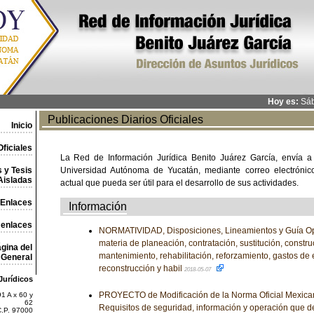
Hoy es:
Sáb
Publicaciones Diarios Oficiales
Inicio
ficiales
La Red de Información Jurídica Benito Juárez García, envía a
 y Tesis
Universidad Autónoma de Yucatán, mediante correo electrónico,
Aisladas
actual que pueda ser útil para el desarrollo de sus actividades.
Enlaces
Información
 enlaces
NORMATIVIDAD, Disposiciones, Lineamientos y Guía Ope
materia de planeación, contratación, sustitución, constr
gina del
mantenimiento, rehabilitación, reforzamiento, gastos de 
General
reconstrucción y habil
2018-05-07
Jurídicos
PROYECTO de Modificación de la Norma Oficial Mexi
1 A x 60 y
62
Requisitos de seguridad, información y operación que d
C.P. 97000