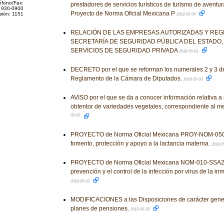
éfono/Fax:
prestadores de servicios turísticos de turismo de avent
 930-0900
Proyecto de Norma Oficial Mexicana P
sión: 1151
2018-05-04
RELACIÓN DE LAS EMPRESAS AUTORIZADAS Y REG
SECRETARÍA DE SEGURIDAD PÚBLICA DEL ESTADO,
SERVICIOS DE SEGURIDAD PRIVADA
2018-05-03
DECRETO por el que se reforman los numerales 2 y 3 del
Reglamento de la Cámara de Diputados.
2018-05-03
AVISO por el que se da a conocer información relativa a s
obtentor de variedades vegetales, correspondiente al 
05-02
PROYECTO de Norma Oficial Mexicana PROY-NOM-050-
fomento, protección y apoyo a la lactancia materna.
2018-0
PROYECTO de Norma Oficial Mexicana NOM-010-SSA2-
prevención y el control de la infección por virus de la 
2018-05-02
MODIFICACIONES a las Disposiciones de carácter genera
planes de pensiones.
2018-05-02