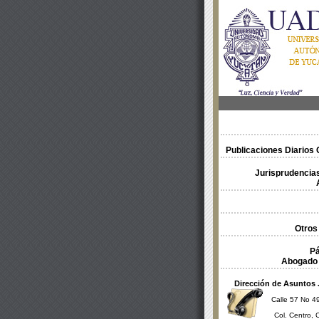
Publicaciones Diarios O
Jurisprudencias
Otros
Pá
Abogado 
Dirección de Asuntos 
Calle 57 No 49
Col. Centro, 