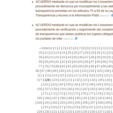
ACUERDO mediante el cual se modifican los Lineamient
procedimiento de denuncia por incumplimiento a las obl
transparencia previstas en los artículos 70 a 83 de la L
Transparencia y Acceso a la Información Públi
2018-04-30
ACUERDO mediante el cual se modifican los Lineamient
procedimiento de verificación y seguimiento del cumplim
de transparencia que deben publicar los sujetos obligad
los portales de inter
2018-04-30
« Anterior
|
1
|
2
|
3
|
4
|
5
|
6
|
7
|
8
|
9
|
10
|
11
|
12
|
13
20
|
21
|
22
|
23
|
24
|
25
|
26
|
27
|
28
|
29
|
30
|
31
|
32
39
|
40
|
41
|
42
|
43
|
44
|
45
|
46
|
47
|
48
|
49
|
50
|
51
58
|
59
|
60
|
61
|
62
|
63
|
64
|
65
|
66
|
67
|
68
|
69
|
70
77
|
78
|
79
|
80
|
81
|
82
|
83
|
84
|
85
|
86
|
87
|
88
|
89
96
|
97
|
98
|
99
|
100
|
101
|
102
|
103
|
104
|
105
|
106
|
112
|
113
|
114
|
115
|
116
|
117
|
118
|
119
|
120
|
121
|
1
127
|
128
|
129
|
130
|
131
|
132
|
133
|
134
|
135
|
136
|
|
142
|
143
|
144
|
145
|
146
|
147
|
148
|
149
|
150
|
1
156
|
157
|
158
|
159
|
160
|
161
|
162
|
163
|
164
|
165
|
|
171
|
172
|
173
|
174
|
175
|
176
|
177
|
178
|
179
|
1
185
|
186
|
187
|
188
|
189
|
190
|
191
|
192
|
193
|
194
|
|
200
|
201
|
202
|
203
|
204
|
205
|
206
|
207
|
208
|
209
|
|
215
|
216
|
217
|
218
|
219
|
220
|
221
|
222
|
223
|
2
229
|
230
|
231
|
232
|
233
|
234
|
235
|
236
|
237
|
238
|