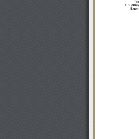
Tel
+52 (999)
Exten