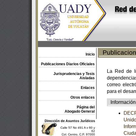
Publicacione
Inicio
Publicaciones Diarios Oficiales
La Red de In
Jurisprudencias y Tesis
dependencia
Aisladas
correo electr
Enlaces
para el desar
Otros enlaces
Información
Página del
Abogado General
DECRE
Unido
Dirección de Asuntos Jurídicos
Infor
Calle 57 No 491 A x 60 y
62
Ciuda
Col. Centro, C.P. 97000