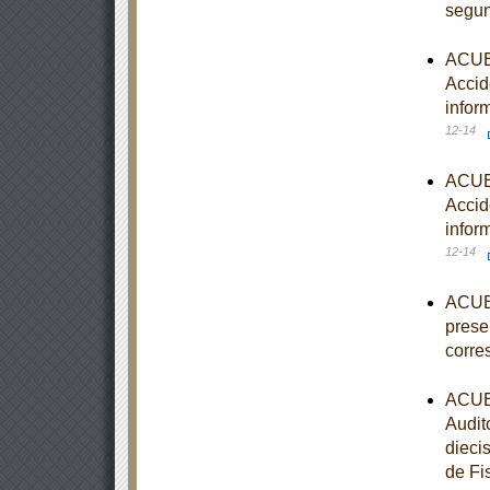
segun
ACUER
Accid
infor
12-14
ACUER
Accid
infor
12-14
ACUER
prese
corre
ACUER
Audit
diecis
de Fi