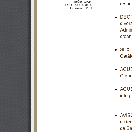
Teléfono/Fax:
respe
+52 (999) 930-0900
Extensión: 1151
DECRE
diver
Admin
crear
SEXTA
Catál
ACUER
Cienc
ACUER
integ
AVISO
dicie
de Sa