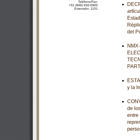
Teléfono/Fax:
DECRE
+52 (999) 930-0900
Extensión: 1151
artícu
Estad
Répli
del P
NMX-
ELEC
TECN
PART
ESTAT
y la 
CONVO
de lo
entre
repre
perso