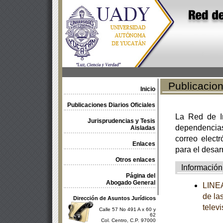
Publicacione
Inicio
Publicaciones Diarios Oficiales
La Red de In
Jurisprudencias y Tesis
dependencia
Aisladas
correo electr
Enlaces
para el desar
Otros enlaces
Información
Página del
Abogado General
LINEA
de la
Dirección de Asuntos Jurídicos
televi
Calle 57 No 491 A x 60 y
62
Col. Centro, C.P. 97000