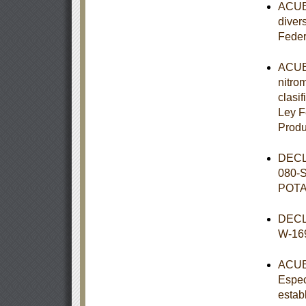
ACUER
diver
Feder
ACUER
nitro
clasif
Ley F
Prod
DECL
080-
POT
DECL
W-16
ACUER
Espec
estab