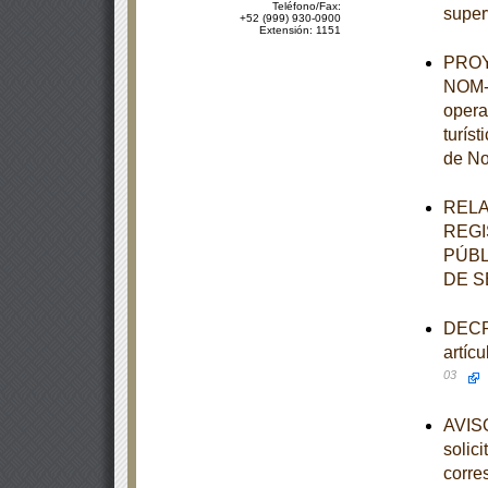
Teléfono/Fax:
super
+52 (999) 930-0900
Extensión: 1151
PROYE
NOM-0
opera
turís
de No
RELA
REGI
PÚBL
DE S
DECRE
artíc
03
AVISO
solic
corre