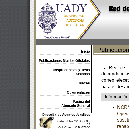
Publicacione
Inicio
Publicaciones Diarios Oficiales
La Red de In
Jurisprudencias y Tesis
dependencia
Aisladas
correo electr
Enlaces
para el desar
Otros enlaces
Información
Página del
Abogado General
NORMA
Opera
Dirección de Asuntos Jurídicos
susti
Calle 57 No 491 A x 60 y
62
rehab
Col. Centro, C.P. 97000