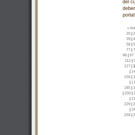
del c
deben
porta
« Ant
20
|
39
|
58
|
77
|
96
|
97
112
|
127
|
|
1
156
|
|
1
185
|
|
200
|
|
2
229
|
|
2
258
|