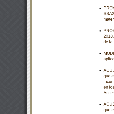
PROY
SSA2-
mater
PROY
2018, 
de la
MODIF
aplic
ACUER
que e
incum
en lo
Acces
ACUER
que e