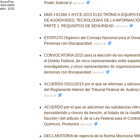
éfono/Fax:
Poder Judicial d
2015-11-04
 930-0900
sión: 1151
NMX-I-62368-1-NYCE-2015 ELECTRÓNICA-EQUIPO 
DE AUDIO/VIDEO, TECNOLOGÍAS DE LA INFORMACI
PARTE 1: REQUISITOS DE SEGURIDAD.
2015-11-03
ESTATUTO Orgánico del Consejo Nacional para el Desarro
Personas con Discapacidad.
2015-10-30
CONVOCATORIA 2015 para la elección de los representa
el Distrito Federal, de cinco representantes entre exper
investigadores, y cinco representantes de organizacione
personas con discapacidad
2015-10-30
ACUERDO SS/11/2015 por el que se reforman y adiciona
del Reglamento Interior del Tribunal Federal de Justicia F
2015-10-28
ACUERDO por el que se adicionan las substancias nitro
benzaldehído y cloruro de bencilo, al listado de la clasifi
fracción I del artículo 4, de la Ley Federal para el Contr
Químicos, Productos
2015-10-28
DECLARATORIA de vigencia de la Norma Mexicana NM