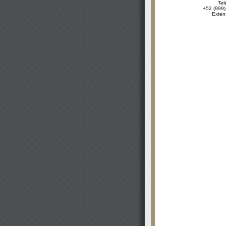
Tel
+52 (999)
Exten