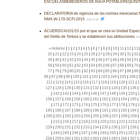
ESCUELASBEBEDEROS DE AGUA POTABLEREQUISI
DECLARATORIA de vigencia de las normas mexicanas
NMX-W-170-SCFI-2015.
2015-10-28
ACUERDO A/101/15 por el que se crea la Unidad Especi
del Delito de Tortura y se establecen sus atribuciones
201
« Anterior
|
1
|
2
|
3
|
4
|
5
|
6
|
7
|
8
|
9
|
10
|
11
|
12
|
13
20
|
21
|
22
|
23
|
24
|
25
|
26
|
27
|
28
|
29
|
30
|
31
|
32
39
|
40
|
41
|
42
|
43
|
44
|
45
|
46
|
47
|
48
|
49
|
50
|
51
58
|
59
|
60
|
61
|
62
|
63
|
64
|
65
|
66
|
67
|
68
|
69
|
70
77
|
78
|
79
|
80
|
81
|
82
|
83
|
84
|
85
|
86
|
87
|
88
|
89
96
|
97
|
98
|
99
|
100
|
101
|
102
|
103
|
104
|
105
|
106
|
112
|
113
|
114
|
115
|
116
|
117
|
118
|
119
|
120
|
121
|
1
127
|
128
|
129
|
130
|
131
|
132
|
133
|
134
|
135
|
136
|
|
142
|
143
|
144
|
145
|
146
|
147
|
148
|
149
|
150
|
1
156
|
157
|
158
|
159
|
160
|
161
|
162
|
163
|
164
|
165
|
|
171
|
172
|
173
|
174
|
175
|
176
|
177
|
178
|
179
|
1
185
|
186
|
187
|
188
|
189
|
190
|
191
|
192
|
193
|
194
|
|
200
|
201
|
202
|
203
|
204
|
205
|
206
|
207
|
208
|
209
|
|
215
|
216
|
217
|
218
|
219
|
220
|
221
|
222
|
223
|
2
229
|
230
|
231
|
232
|
233
|
234
|
235
|
236
|
237
|
238
|
|
244
|
245
|
246
|
247
|
248
|
249
|
250
|
251
|
252
|
2
258
|
259
|
260
|
261
|
262
|
263
|
264
|
265
|
266
|
267
|