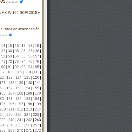
TOS
2015-10-28
 NMX-W-169-SCFI-2015 y
alizada en Investigación
5-10-27
|
14
|
15
|
16
|
17
|
18
|
19
|
|
33
|
34
|
35
|
36
|
37
|
38
|
|
52
|
53
|
54
|
55
|
56
|
57
|
|
71
|
72
|
73
|
74
|
75
|
76
|
|
90
|
91
|
92
|
93
|
94
|
95
|
107
|
108
|
109
|
110
|
111
|
22
|
123
|
124
|
125
|
126
|
137
|
138
|
139
|
140
|
141
51
|
152
|
153
|
154
|
155
|
166
|
167
|
168
|
169
|
170
80
|
181
|
182
|
183
|
184
|
195
|
196
|
197
|
198
|
199
210
|
211
|
212
|
213
|
214
24
|
225
|
226
|
227
|
228
|
239
|
240
|
241
|
242
|
243
53
|
254
|
255
|
256
|
257
|
268
|
269
|
270
|
271
|
272