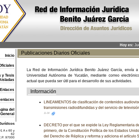
Hoy es:
Jue
Publicaciones Diarios Oficiales
Inicio
ficiales
La Red de Información Jurídica Benito Juárez García, envía a
 y Tesis
Universidad Autónoma de Yucatán, mediante correo electrónico,
Aisladas
actual que pueda ser útil para el desarrollo de sus actividades.
Enlaces
Información
 enlaces
LINEAMIENTOS de clasificación de contenidos audiovisu
transmisiones radiodifundidas y del servicio de televisió
gina del
General
11-04
Jurídicos
DECRETO por el que se expide la Ley Reglamentaria del 
primero, de la Constitución Política de los Estados Uni
1 A x 60 y
62
del Derecho de Réplica y reforma y adiciona el artículo 
C.P. 97000