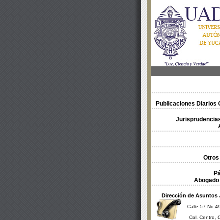
Publicaciones Diarios O
Jurisprudencias
Otros
Pá
Abogado 
Dirección de Asuntos 
Calle 57 No 49
Col. Centro, 