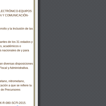
ELECTRÓNICO-EQUIPOS
ÓN Y COMUNICACIÓN-
llo y la Inclusión de las
ntes de los 31 estados y
tos, académicos o
s nacionales de y para
n diversas disposiciones
iscal y Administrativa.
etano, nitrometano,
cación a que se refiere la
ol de Precursores
X-R-080-SCFI-2015.