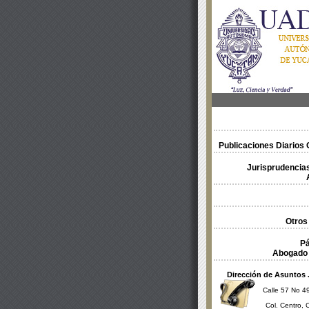
Publicaciones Diarios O
Jurisprudencias
Otros
Pá
Abogado 
Dirección de Asuntos 
Calle 57 No 49
Col. Centro, 