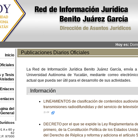
Hoy es:
Domi
Publicaciones Diarios Oficiales
Inicio
ficiales
La Red de Información Jurídica Benito Juárez García, envía a
 y Tesis
Universidad Autónoma de Yucatán, mediante correo electrónico,
Aisladas
actual que pueda ser útil para el desarrollo de sus actividades.
Enlaces
Información
 enlaces
LINEAMIENTOS de clasificación de contenidos audiovisu
transmisiones radiodifundidas y del servicio de televisió
gina del
General
11-04
Jurídicos
DECRETO por el que se expide la Ley Reglamentaria del 
primero, de la Constitución Política de los Estados Uni
1 A x 60 y
62
del Derecho de Réplica y reforma y adiciona el artículo 
C.P. 97000