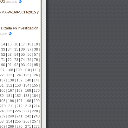
TOS
2015-10-28
 NMX-W-169-SCFI-2015 y
alizada en Investigación
5-10-27
|
14
|
15
|
16
|
17
|
18
|
19
|
|
33
|
34
|
35
|
36
|
37
|
38
|
|
52
|
53
|
54
|
55
|
56
|
57
|
|
71
|
72
|
73
|
74
|
75
|
76
|
|
90
|
91
|
92
|
93
|
94
|
95
|
107
|
108
|
109
|
110
|
111
|
22
|
123
|
124
|
125
|
126
|
137
|
138
|
139
|
140
|
141
51
|
152
|
153
|
154
|
155
|
166
|
167
|
168
|
169
|
170
80
|
181
|
182
|
183
|
184
|
195
|
196
|
197
|
198
|
199
210
|
211
|
212
|
213
|
214
24
|
225
|
226
|
227
|
228
|
239
|
240
|
241
|
242
|
243
53
|
254
|
255
|
256
|
257
|
268
|
269
|
270
|
271
|
272