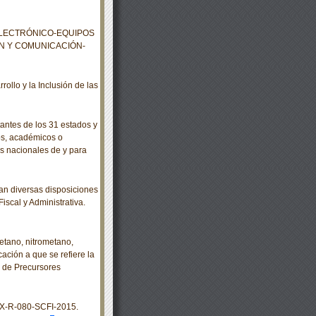
ELECTRÓNICO-EQUIPOS
ÓN Y COMUNICACIÓN-
llo y la Inclusión de las
ntes de los 31 estados y
tos, académicos o
s nacionales de y para
n diversas disposiciones
iscal y Administrativa.
etano, nitrometano,
cación a que se refiere la
ol de Precursores
X-R-080-SCFI-2015.