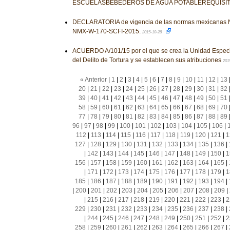
ESCUELASBEBEDEROS DE AGUA POTABLEREQUISI
DECLARATORIA de vigencia de las normas mexicanas
NMX-W-170-SCFI-2015.
2015-10-28
ACUERDO A/101/15 por el que se crea la Unidad Especi
del Delito de Tortura y se establecen sus atribuciones
201
« Anterior
|
1
|
2
|
3
|
4
|
5
|
6
|
7
|
8
|
9
|
10
|
11
|
12
|
13
20
|
21
|
22
|
23
|
24
|
25
|
26
|
27
|
28
|
29
|
30
|
31
|
32
39
|
40
|
41
|
42
|
43
|
44
|
45
|
46
|
47
|
48
|
49
|
50
|
51
58
|
59
|
60
|
61
|
62
|
63
|
64
|
65
|
66
|
67
|
68
|
69
|
70
77
|
78
|
79
|
80
|
81
|
82
|
83
|
84
|
85
|
86
|
87
|
88
|
89
96
|
97
|
98
|
99
|
100
|
101
|
102
|
103
|
104
|
105
|
106
|
112
|
113
|
114
|
115
|
116
|
117
|
118
|
119
|
120
|
121
|
1
127
|
128
|
129
|
130
|
131
|
132
|
133
|
134
|
135
|
136
|
|
142
|
143
|
144
|
145
|
146
|
147
|
148
|
149
|
150
|
1
156
|
157
|
158
|
159
|
160
|
161
|
162
|
163
|
164
|
165
|
|
171
|
172
|
173
|
174
|
175
|
176
|
177
|
178
|
179
|
1
185
|
186
|
187
|
188
|
189
|
190
|
191
|
192
|
193
|
194
|
|
200
|
201
|
202
|
203
|
204
|
205
|
206
|
207
|
208
|
209
|
|
215
|
216
|
217
|
218
|
219
|
220
|
221
|
222
|
223
|
2
229
|
230
|
231
|
232
|
233
|
234
|
235
|
236
|
237
|
238
|
|
244
|
245
|
246
|
247
|
248
|
249
|
250
|
251
|
252
|
2
258
|
259
|
260
|
261
|
262
|
263
|
264
|
265
|
266
|
267
|