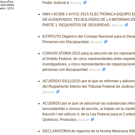
éfono/Fax:
Poder Judicial d
2015-11-04
 930-0900
sión: 1151
NMX-I-62368-1-NYCE-2015 ELECTRÓNICA-EQUIPO 
DE AUDIO/VIDEO, TECNOLOGÍAS DE LA INFORMACI
PARTE 1: REQUISITOS DE SEGURIDAD.
2015-11-03
ESTATUTO Orgánico del Consejo Nacional para el Desarro
Personas con Discapacidad.
2015-10-30
CONVOCATORIA 2015 para la elección de los representa
el Distrito Federal, de cinco representantes entre exper
investigadores, y cinco representantes de organizacione
personas con discapacidad
2015-10-30
ACUERDO SS/11/2015 por el que se reforman y adiciona
del Reglamento Interior del Tribunal Federal de Justicia F
2015-10-28
ACUERDO por el que se adicionan las substancias nitro
benzaldehído y cloruro de bencilo, al listado de la clasifi
fracción I del artículo 4, de la Ley Federal para el Contr
Químicos, Productos
2015-10-28
DECLARATORIA de vigencia de la Norma Mexicana NM