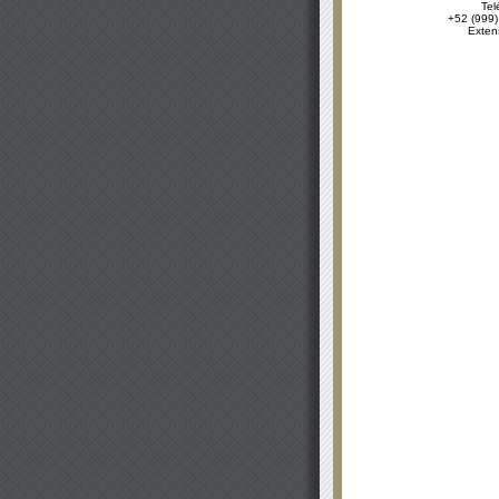
Tel
+52 (999)
Exten