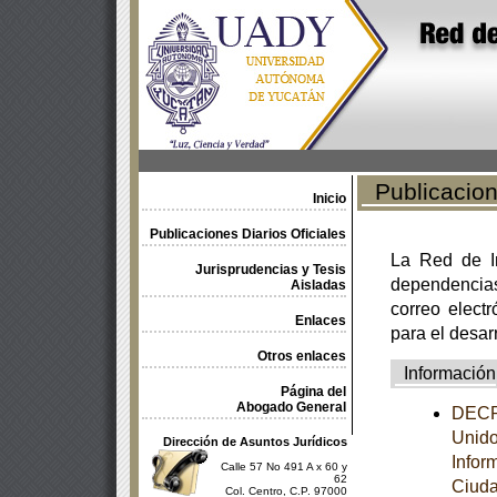
Publicacione
Inicio
Publicaciones Diarios Oficiales
La Red de In
Jurisprudencias y Tesis
dependencia
Aisladas
correo electr
Enlaces
para el desar
Otros enlaces
Información
Página del
Abogado General
DECRE
Unido
Dirección de Asuntos Jurídicos
Infor
Calle 57 No 491 A x 60 y
62
Ciuda
Col. Centro, C.P. 97000