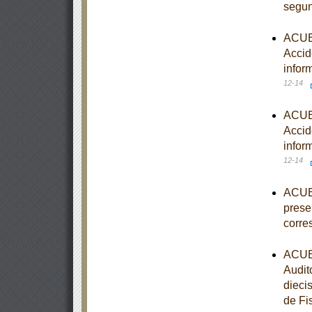
segun
ACUER
Accid
infor
12-14
ACUER
Accid
infor
12-14
ACUER
prese
corre
ACUER
Audit
diecis
de Fi