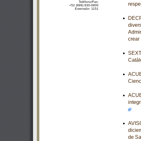
Teléfono/Fax:
respe
+52 (999) 930-0900
Extensión: 1151
DECRE
diver
Admin
crear
SEXTA
Catál
ACUER
Cienc
ACUER
integ
AVISO
dicie
de Sa