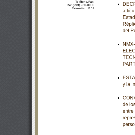
Teléfono/Fax:
DECRE
+52 (999) 930-0900
Extensión: 1151
artícu
Estad
Répli
del P
NMX-
ELEC
TECN
PART
ESTAT
y la 
CONVO
de lo
entre
repre
perso