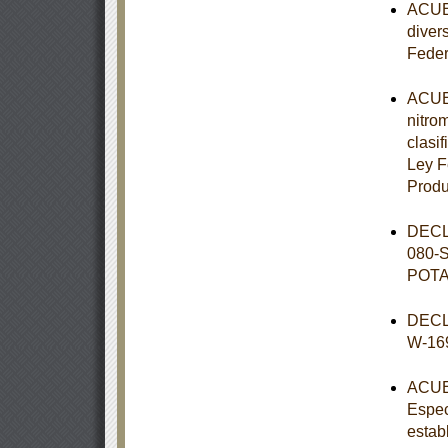
ACUER
diver
Feder
ACUER
nitro
clasif
Ley F
Prod
DECL
080-
POT
DECL
W-16
ACUER
Espec
estab