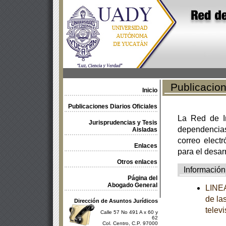
Publicacione
Inicio
Publicaciones Diarios Oficiales
La Red de In
Jurisprudencias y Tesis
dependencia
Aisladas
correo electr
Enlaces
para el desar
Otros enlaces
Información
Página del
Abogado General
LINEA
de la
Dirección de Asuntos Jurídicos
televi
Calle 57 No 491 A x 60 y
62
Col. Centro, C.P. 97000