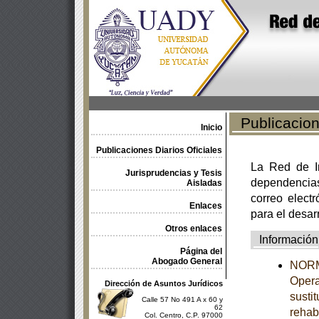
Publicacione
Inicio
Publicaciones Diarios Oficiales
La Red de In
Jurisprudencias y Tesis
dependencia
Aisladas
correo electr
Enlaces
para el desar
Otros enlaces
Información
Página del
Abogado General
NORMA
Opera
Dirección de Asuntos Jurídicos
susti
Calle 57 No 491 A x 60 y
62
rehab
Col. Centro, C.P. 97000