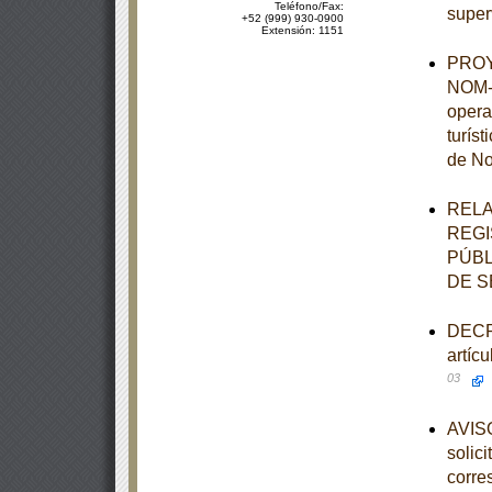
Teléfono/Fax:
super
+52 (999) 930-0900
Extensión: 1151
PROYE
NOM-0
opera
turís
de No
RELA
REGI
PÚBL
DE S
DECRE
artíc
03
AVISO
solic
corre