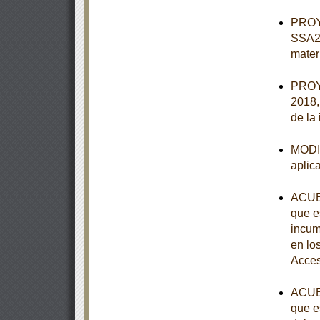
PROY
SSA2-
mater
PROY
2018, 
de la
MODIF
aplic
ACUER
que e
incum
en lo
Acces
ACUER
que e