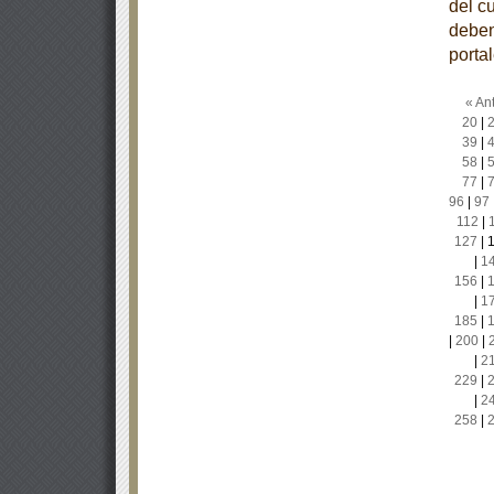
del c
deben
porta
« Ant
20
|
39
|
58
|
77
|
96
|
97
112
|
127
|
|
1
156
|
|
1
185
|
|
200
|
|
2
229
|
|
2
258
|