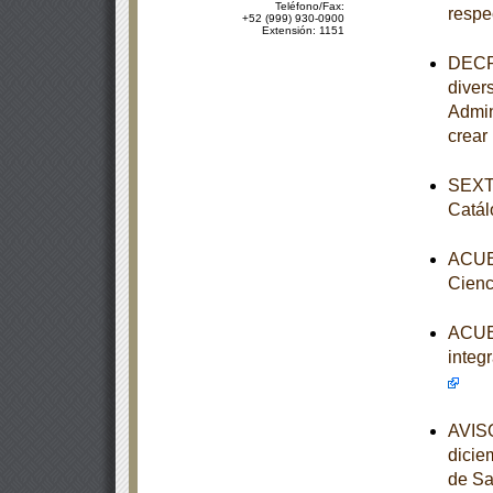
Teléfono/Fax:
respe
+52 (999) 930-0900
Extensión: 1151
DECRE
diver
Admin
crear
SEXTA
Catál
ACUER
Cienc
ACUER
integ
AVISO
dicie
de Sa