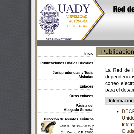
Publicacione
Inicio
Publicaciones Diarios Oficiales
La Red de In
Jurisprudencias y Tesis
dependencia
Aisladas
correo electr
Enlaces
para el desar
Otros enlaces
Información
Página del
Abogado General
DECRE
Unido
Dirección de Asuntos Jurídicos
Infor
Calle 57 No 491 A x 60 y
62
Ciuda
Col. Centro, C.P. 97000