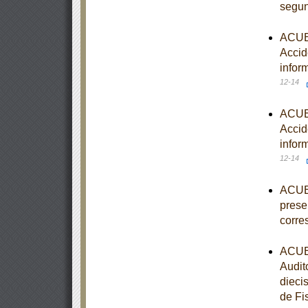
segun
ACUER
Accid
infor
12-14
ACUER
Accid
infor
12-14
ACUER
prese
corre
ACUER
Audit
diecis
de Fi