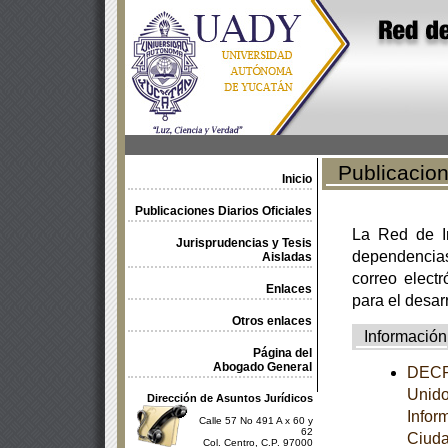
Publicacione
Inicio
Publicaciones Diarios Oficiales
La Red de In
Jurisprudencias y Tesis
dependencia
Aisladas
correo electr
Enlaces
para el desar
Otros enlaces
Información
Página del
Abogado General
DECRE
Unido
Dirección de Asuntos Jurídicos
Infor
Calle 57 No 491 A x 60 y
62
Ciuda
Col. Centro, C.P. 97000