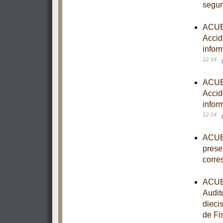
segun
ACUER
Accid
infor
12-14
ACUER
Accid
infor
12-14
ACUER
prese
corre
ACUER
Audit
diecis
de Fi