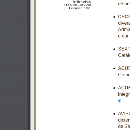
Teléfono/Fax:
respe
+52 (999) 930-0900
Extensión: 1151
DECRE
diver
Admin
crear
SEXTA
Catál
ACUER
Cienc
ACUER
integ
AVISO
dicie
de Sa