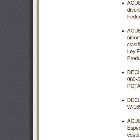
ACUER
diver
Feder
ACUER
nitro
clasif
Ley F
Prod
DECL
080-
POT
DECL
W-16
ACUER
Espec
estab