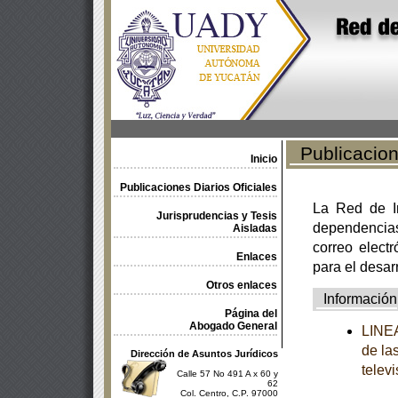
Publicacione
Inicio
Publicaciones Diarios Oficiales
La Red de In
Jurisprudencias y Tesis
dependencia
Aisladas
correo electr
Enlaces
para el desar
Otros enlaces
Información
Página del
Abogado General
LINEA
de la
Dirección de Asuntos Jurídicos
televi
Calle 57 No 491 A x 60 y
62
Col. Centro, C.P. 97000