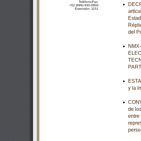
Teléfono/Fax:
DECRE
+52 (999) 930-0900
Extensión: 1151
artícu
Estad
Répli
del P
NMX-
ELEC
TECN
PART
ESTAT
y la 
CONVO
de lo
entre
repre
perso