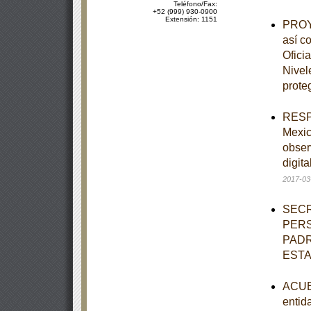
Teléfono/Fax:
+52 (999) 930-0900
Extensión: 1151
PROYE
así c
Ofici
Nivel
prote
RESPU
Mexic
obser
digit
2017-03
SECR
PERS
PADR
EST
ACUER
entid