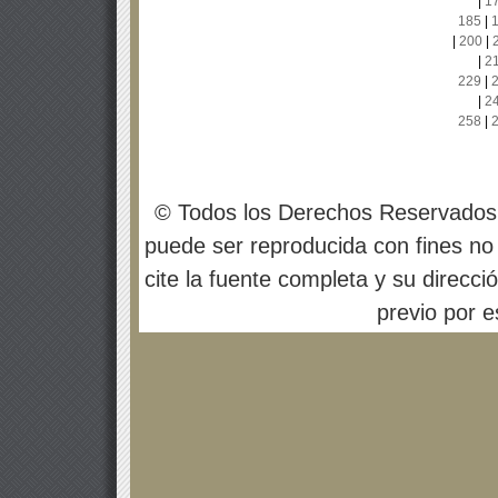
|
1
185
|
|
200
|
|
2
229
|
|
2
258
|
© Todos los Derechos Reservados
puede ser reproducida con fines no 
cite la fuente completa y su direcci
previo por es