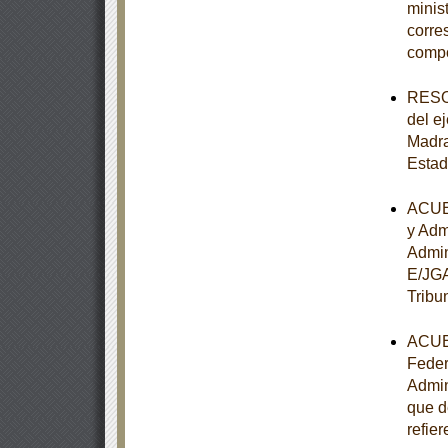
minist
corre
comp
RESOL
del e
Madra
Estad
ACUER
y Adm
Admin
E/JGA
Tribu
ACUER
Feder
Admin
que d
refier