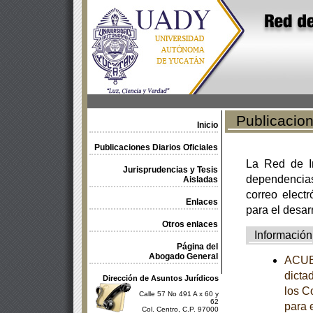
Publicacione
Inicio
Publicaciones Diarios Oficiales
La Red de In
Jurisprudencias y Tesis
dependencia
Aisladas
correo electr
Enlaces
para el desar
Otros enlaces
Información
Página del
Abogado General
ACUE
dicta
Dirección de Asuntos Jurídicos
los C
Calle 57 No 491 A x 60 y
62
para 
Col. Centro, C.P. 97000