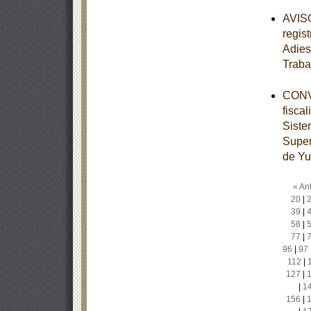
AVISO
regis
Adies
Traba
CONVE
fisca
Siste
Super
de Yu
« Ant
20
|
39
|
58
|
77
|
96
|
97
112
|
127
|
|
1
156
|