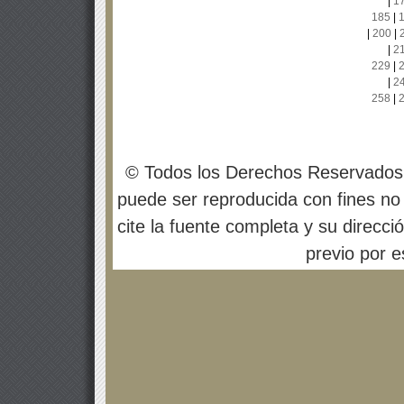
|
1
185
|
|
200
|
|
2
229
|
|
2
258
|
© Todos los Derechos Reservados
puede ser reproducida con fines no 
cite la fuente completa y su direcci
previo por es