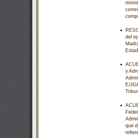
minist
corre
comp
RESOL
del e
Madra
Estad
ACUER
y Adm
Admin
E/JGA
Tribu
ACUER
Feder
Admin
que d
refier