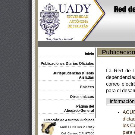
Publicacione
Inicio
Publicaciones Diarios Oficiales
La Red de In
Jurisprudencias y Tesis
dependencia
Aisladas
correo electr
Enlaces
para el desar
Otros enlaces
Información
Página del
Abogado General
ACUE
dicta
Dirección de Asuntos Jurídicos
los C
Calle 57 No 491 A x 60 y
62
para 
Col. Centro, C.P. 97000