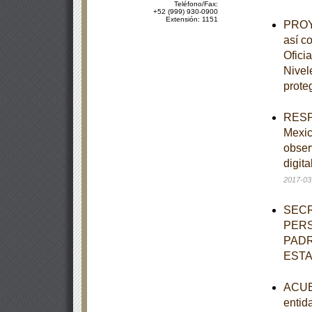
Teléfono/Fax:
+52 (999) 930-0900
Extensión: 1151
PROYE
así c
Ofici
Nivel
prote
RESPU
Mexic
obser
digit
2017-03
SECR
PERS
PADR
EST
ACUER
entid