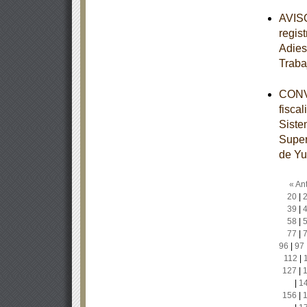
AVISO
regis
Adies
Traba
CONVE
fisca
Siste
Super
de Yu
« Ant
20
|
39
|
58
|
77
|
96
|
97
112
|
127
|
|
1
156
|