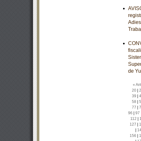
AVISO
regis
Adies
Traba
CONVE
fisca
Siste
Super
de Yu
« Ant
20
|
39
|
58
|
77
|
96
|
97
112
|
127
|
|
1
156
|