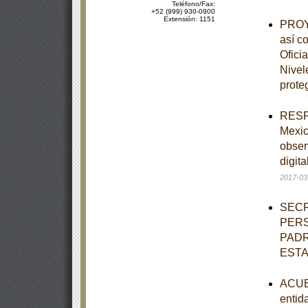
Teléfono/Fax:
+52 (999) 930-0900
Extensión: 1151
PROYE
así c
Ofici
Nivel
prote
RESPU
Mexic
obser
digit
2017-03
SECR
PERS
PADR
EST
ACUER
entid