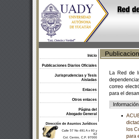
Publicacione
Inicio
Publicaciones Diarios Oficiales
La Red de In
Jurisprudencias y Tesis
dependencia
Aisladas
correo electr
Enlaces
para el desar
Otros enlaces
Información
Página del
Abogado General
ACUE
dicta
Dirección de Asuntos Jurídicos
los C
Calle 57 No 491 A x 60 y
62
para 
Col. Centro, C.P. 97000