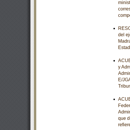
minist
corre
comp
RESOL
del e
Madra
Estad
ACUER
y Adm
Admin
E/JGA
Tribu
ACUER
Feder
Admin
que d
refier