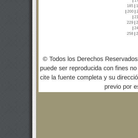
|
1
185
|
|
200
|
|
2
229
|
|
2
258
|
© Todos los Derechos Reservados
puede ser reproducida con fines no 
cite la fuente completa y su direcci
previo por es