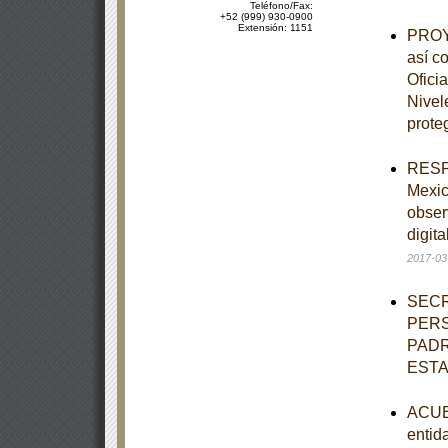
Teléfono/Fax:
+52 (999) 930-0900
Extensión: 1151
PROYE
así c
Ofici
Nivel
prote
RESPU
Mexic
obser
digit
2017-03
SECR
PERS
PADR
EST
ACUER
entid