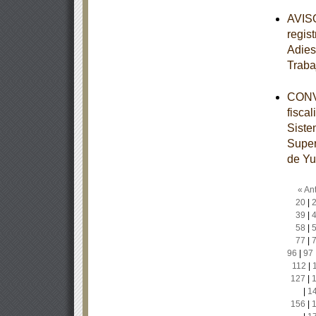
AVISO
regis
Adies
Traba
CONVE
fisca
Siste
Super
de Yu
« Ant
20
|
39
|
58
|
77
|
96
|
97
112
|
127
|
|
1
156
|