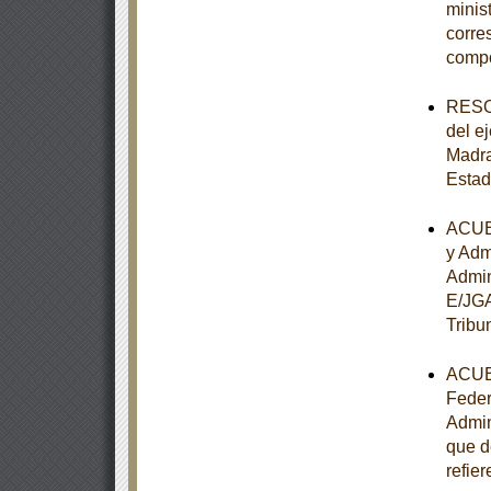
minist
corre
comp
RESOL
del e
Madra
Estad
ACUER
y Adm
Admin
E/JGA
Tribu
ACUER
Feder
Admin
que d
refier