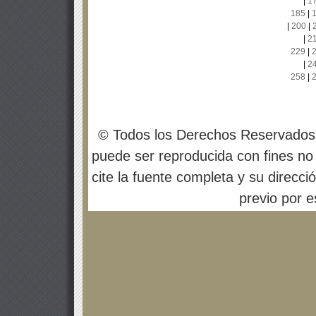
|
1
185
|
|
200
|
|
2
229
|
|
2
258
|
© Todos los Derechos Reservados
puede ser reproducida con fines no 
cite la fuente completa y su direcci
previo por es