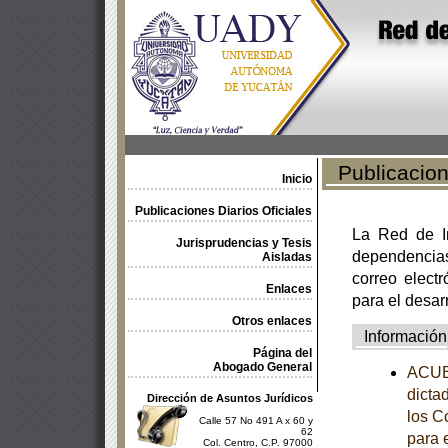
Publicacione
Inicio
Publicaciones Diarios Oficiales
La Red de In
Jurisprudencias y Tesis
dependencia
Aisladas
correo electr
Enlaces
para el desar
Otros enlaces
Información
Página del
Abogado General
ACUE
dicta
Dirección de Asuntos Jurídicos
los C
Calle 57 No 491 A x 60 y
62
para 
Col. Centro, C.P. 97000