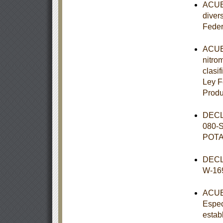
ACUER
diver
Feder
ACUER
nitro
clasif
Ley F
Prod
DECL
080-
POT
DECL
W-16
ACUER
Espec
estab