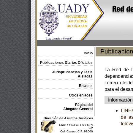
Publicacione
Inicio
Publicaciones Diarios Oficiales
La Red de In
Jurisprudencias y Tesis
dependencia
Aisladas
correo electr
Enlaces
para el desar
Otros enlaces
Información
Página del
Abogado General
LINEA
de la
Dirección de Asuntos Jurídicos
televi
Calle 57 No 491 A x 60 y
62
Col. Centro, C.P. 97000