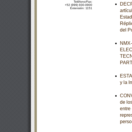
Teléfono/Fax:
DECRE
+52 (999) 930-0900
Extensión: 1151
artícu
Estad
Répli
del P
NMX-
ELEC
TECN
PART
ESTAT
y la 
CONVO
de lo
entre
repre
perso