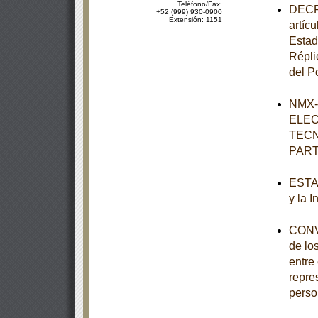
Teléfono/Fax:
DECRE
+52 (999) 930-0900
Extensión: 1151
artícu
Estad
Répli
del P
NMX-
ELEC
TECN
PART
ESTAT
y la 
CONVO
de lo
entre
repre
perso