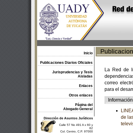
Publicacione
Inicio
Publicaciones Diarios Oficiales
La Red de In
Jurisprudencias y Tesis
dependencia
Aisladas
correo electr
Enlaces
para el desar
Otros enlaces
Información
Página del
Abogado General
LINEA
de la
Dirección de Asuntos Jurídicos
televi
Calle 57 No 491 A x 60 y
62
Col. Centro, C.P. 97000