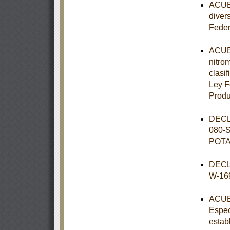
ACUER
diver
Feder
ACUER
nitro
clasif
Ley F
Prod
DECL
080-
POT
DECL
W-16
ACUER
Espec
estab