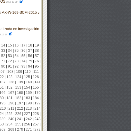
TOS
2015-10-28
 NMX-W-169-SCFI-2015 y
alizada en Investigación
5-10-27
|
14
|
15
|
16
|
17
|
18
|
19
|
|
33
|
34
|
35
|
36
|
37
|
38
|
|
52
|
53
|
54
|
55
|
56
|
57
|
|
71
|
72
|
73
|
74
|
75
|
76
|
|
90
|
91
|
92
|
93
|
94
|
95
|
107
|
108
|
109
|
110
|
111
|
22
|
123
|
124
|
125
|
126
|
137
|
138
|
139
|
140
|
141
51
|
152
|
153
|
154
|
155
|
166
|
167
|
168
|
169
|
170
80
|
181
|
182
|
183
|
184
|
195
|
196
|
197
|
198
|
199
210
|
211
|
212
|
213
|
214
24
|
225
|
226
|
227
|
228
|
239
|
240
|
241
|
242
|
243
53
|
254
|
255
|
256
|
257
|
268
|
269
|
270
|
271
|
272