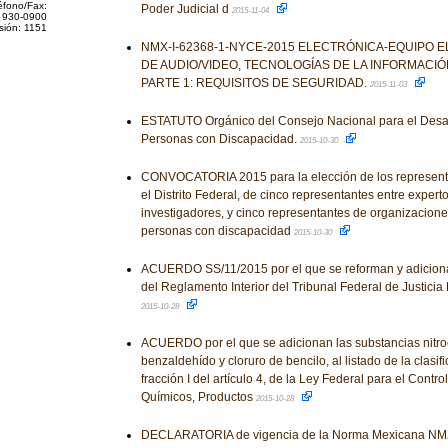
éfono/Fax:
Poder Judicial d
2015-11-04
 930-0900
sión: 1151
NMX-I-62368-1-NYCE-2015 ELECTRÓNICA-EQUIPO 
DE AUDIO/VIDEO, TECNOLOGÍAS DE LA INFORMACI
PARTE 1: REQUISITOS DE SEGURIDAD.
2015-11-03
ESTATUTO Orgánico del Consejo Nacional para el Desarro
Personas con Discapacidad.
2015-10-30
CONVOCATORIA 2015 para la elección de los representa
el Distrito Federal, de cinco representantes entre exper
investigadores, y cinco representantes de organizacione
personas con discapacidad
2015-10-30
ACUERDO SS/11/2015 por el que se reforman y adiciona
del Reglamento Interior del Tribunal Federal de Justicia F
2015-10-28
ACUERDO por el que se adicionan las substancias nitro
benzaldehído y cloruro de bencilo, al listado de la clasifi
fracción I del artículo 4, de la Ley Federal para el Contr
Químicos, Productos
2015-10-28
DECLARATORIA de vigencia de la Norma Mexicana NM