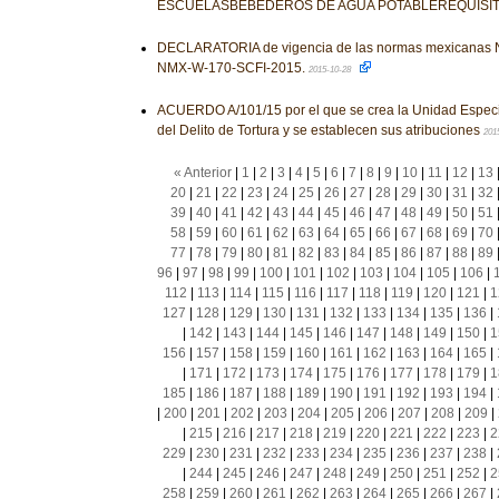
ESCUELASBEBEDEROS DE AGUA POTABLEREQUISI
DECLARATORIA de vigencia de las normas mexicanas
NMX-W-170-SCFI-2015.
2015-10-28
ACUERDO A/101/15 por el que se crea la Unidad Especi
del Delito de Tortura y se establecen sus atribuciones
201
« Anterior
|
1
|
2
|
3
|
4
|
5
|
6
|
7
|
8
|
9
|
10
|
11
|
12
|
13
20
|
21
|
22
|
23
|
24
|
25
|
26
|
27
|
28
|
29
|
30
|
31
|
32
39
|
40
|
41
|
42
|
43
|
44
|
45
|
46
|
47
|
48
|
49
|
50
|
51
58
|
59
|
60
|
61
|
62
|
63
|
64
|
65
|
66
|
67
|
68
|
69
|
70
77
|
78
|
79
|
80
|
81
|
82
|
83
|
84
|
85
|
86
|
87
|
88
|
89
96
|
97
|
98
|
99
|
100
|
101
|
102
|
103
|
104
|
105
|
106
|
112
|
113
|
114
|
115
|
116
|
117
|
118
|
119
|
120
|
121
|
1
127
|
128
|
129
|
130
|
131
|
132
|
133
|
134
|
135
|
136
|
|
142
|
143
|
144
|
145
|
146
|
147
|
148
|
149
|
150
|
1
156
|
157
|
158
|
159
|
160
|
161
|
162
|
163
|
164
|
165
|
|
171
|
172
|
173
|
174
|
175
|
176
|
177
|
178
|
179
|
1
185
|
186
|
187
|
188
|
189
|
190
|
191
|
192
|
193
|
194
|
|
200
|
201
|
202
|
203
|
204
|
205
|
206
|
207
|
208
|
209
|
|
215
|
216
|
217
|
218
|
219
|
220
|
221
|
222
|
223
|
2
229
|
230
|
231
|
232
|
233
|
234
|
235
|
236
|
237
|
238
|
|
244
|
245
|
246
|
247
|
248
|
249
|
250
|
251
|
252
|
2
258
|
259
|
260
|
261
|
262
|
263
|
264
|
265
|
266
|
267
|