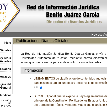
Hoy es:
Vie
Publicaciones Diarios Oficiales
Inicio
ficiales
La Red de Información Jurídica Benito Juárez García, envía a
 y Tesis
Universidad Autónoma de Yucatán, mediante correo electrónico,
Aisladas
actual que pueda ser útil para el desarrollo de sus actividades.
Enlaces
Información
 enlaces
LINEAMIENTOS de clasificación de contenidos audiovisu
transmisiones radiodifundidas y del servicio de televisió
gina del
General
11-04
Jurídicos
DECRETO por el que se expide la Ley Reglamentaria del 
primero, de la Constitución Política de los Estados Uni
1 A x 60 y
62
del Derecho de Réplica y reforma y adiciona el artículo 
C.P. 97000