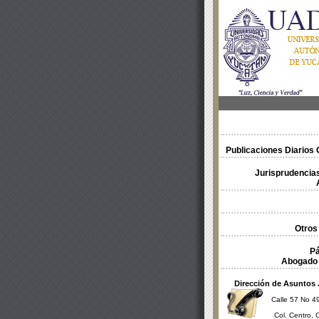
Publicaciones Diarios O
Jurisprudencias
Otros
Pá
Abogado 
Dirección de Asuntos 
Calle 57 No 49
Col. Centro, 