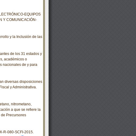
ELECTRÓNICO-EQUIPOS
ÓN Y COMUNICACIÓN-
llo y la Inclusión de las
ntes de los 31 estados y
tos, académicos o
s nacionales de y para
n diversas disposiciones
iscal y Administrativa.
etano, nitrometano,
cación a que se refiere la
ol de Precursores
X-R-080-SCFI-2015.