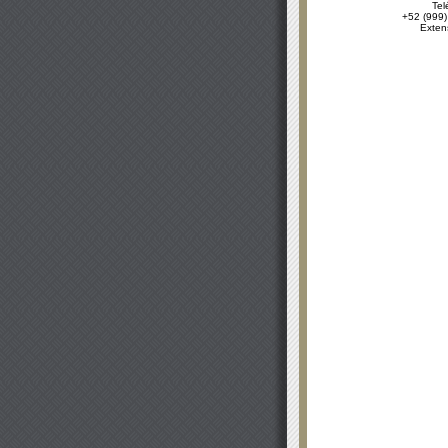
Tel
+52 (999)
Exten