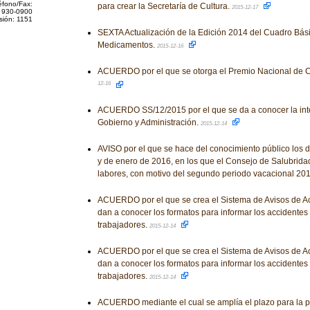
éfono/Fax:
para crear la Secretaría de Cultura.
2015-12-17
 930-0900
sión: 1151
SEXTA Actualización de la Edición 2014 del Cuadro Bás
Medicamentos.
2015-12-16
ACUERDO por el que se otorga el Premio Nacional de C
12-16
ACUERDO SS/12/2015 por el que se da a conocer la inte
Gobierno y Administración.
2015-12-14
AVISO por el que se hace del conocimiento público los 
y de enero de 2016, en los que el Consejo de Salubrid
labores, con motivo del segundo periodo vacacional 20
ACUERDO por el que se crea el Sistema de Avisos de Ac
dan a conocer los formatos para informar los accidentes
trabajadores.
2015-12-14
ACUERDO por el que se crea el Sistema de Avisos de Ac
dan a conocer los formatos para informar los accidentes
trabajadores.
2015-12-14
ACUERDO mediante el cual se amplía el plazo para la p