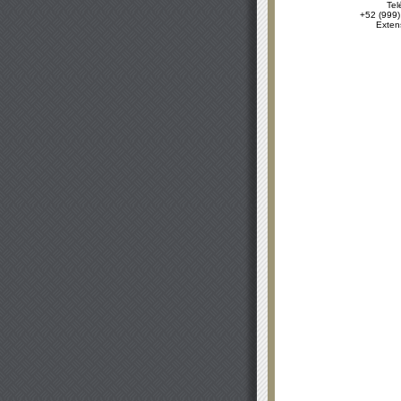
Tel
+52 (999)
Exten