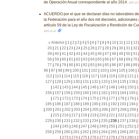
de Operación Anual correspondiente al año 2014.
2015-12-
ACUERDO por el que se declaran días no laborables de l
la Federación para el año dos mil dieciséis, adicionales a
artículo 59 de la Ley de Fiscalización y Rendición de Cu
2015-12-14
« Anterior
|
1
|
2
|
3
|
4
|
5
|
6
|
7
|
8
|
9
|
10
|
11
|
12
|
13
20
|
21
|
22
|
23
|
24
|
25
|
26
|
27
|
28
|
29
|
30
|
31
|
32
39
|
40
|
41
|
42
|
43
|
44
|
45
|
46
|
47
|
48
|
49
|
50
|
51
58
|
59
|
60
|
61
|
62
|
63
|
64
|
65
|
66
|
67
|
68
|
69
|
70
77
|
78
|
79
|
80
|
81
|
82
|
83
|
84
|
85
|
86
|
87
|
88
|
89
96
|
97
|
98
|
99
|
100
|
101
|
102
|
103
|
104
|
105
|
106
|
112
|
113
|
114
|
115
|
116
|
117
|
118
|
119
|
120
|
121
|
1
127
|
128
|
129
|
130
|
131
|
132
|
133
|
134
|
135
|
136
|
|
142
|
143
|
144
|
145
|
146
|
147
|
148
|
149
|
150
|
1
156
|
157
|
158
|
159
|
160
|
161
|
162
|
163
|
164
|
165
|
|
171
|
172
|
173
|
174
|
175
|
176
|
177
|
178
|
179
|
1
185
|
186
|
187
|
188
|
189
|
190
|
191
|
192
|
193
|
194
|
|
200
|
201
|
202
|
203
|
204
|
205
|
206
|
207
|
208
|
209
|
|
215
|
216
|
217
|
218
|
219
|
220
|
221
|
222
|
223
|
2
229
|
230
|
231
|
232
|
233
|
234
|
235
|
236
|
237
|
238
|
|
244
|
245
|
246
|
247
|
248
|
249
|
250
|
251
|
252
|
2
258
|
259
|
260
|
261
|
262
|
263
|
264
|
265
|
266
|
267
|
|
273
|
274
|
275
|
276
|
277
|
278
|
279
|
280
|
2