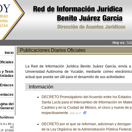
Hoy es:
Sáb
Publicaciones Diarios Oficiales
Inicio
ficiales
La Red de Información Jurídica Benito Juárez García, envía a
 y Tesis
Universidad Autónoma de Yucatán, mediante correo electrónico,
Aisladas
actual que pueda ser útil para el desarrollo de sus actividades.
Enlaces
Información
 enlaces
DECRETO Promulgatorio del Acuerdo entre los Estados
Santa Lucía para el Intercambio de Información en Mater
gina del
Castries y en la Ciudad de México, el cinco y nueve de ju
General
respectivamente.
2015-12-17
Jurídicos
DECRETO por el que se reforman, adicionan y derogan 
1 A x 60 y
62
de la Ley Orgánica de la Administración Pública Federal,
C.P. 97000