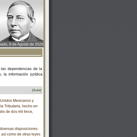
ado, 8 de Agosto de 2026
 las dependencias de la
 la información jurídica
[Subir]
 Unidos Mexicanos y
ia Tributaria, hecho en
lio de dos mil trece,
diversas disposiciones
 así como de otras leyes