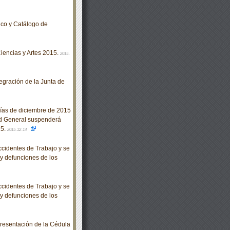
ico y Catálogo de
iencias y Artes 2015.
2015-
gración de la Junta de
días de diciembre de 2015
ad General suspenderá
15.
2015-12-14
cidentes de Trabajo y se
 y defunciones de los
cidentes de Trabajo y se
 y defunciones de los
resentación de la Cédula