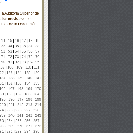
14
a Auditoría Superior de
 los previstos en el
entas de la Federación.
|
14
|
15
|
16
|
17
|
18
|
19
|
|
33
|
34
|
35
|
36
|
37
|
38
|
|
52
|
53
|
54
|
55
|
56
|
57
|
|
71
|
72
|
73
|
74
|
75
|
76
|
|
90
|
91
|
92
|
93
|
94
|
95
|
107
|
108
|
109
|
110
|
111
|
22
|
123
|
124
|
125
|
126
|
137
|
138
|
139
|
140
|
141
51
|
152
|
153
|
154
|
155
|
166
|
167
|
168
|
169
|
170
80
|
181
|
182
|
183
|
184
|
195
|
196
|
197
|
198
|
199
210
|
211
|
212
|
213
|
214
24
|
225
|
226
|
227
|
228
|
239
|
240
|
241
|
242
|
243
53
|
254
|
255
|
256
|
257
|
268
|
269
|
270
|
271
|
272
81
|
282
|
283
|
284
|
285
|