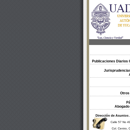
Publicaciones Diarios O
Jurisprudencias
Otros
Pá
Abogado 
Dirección de Asuntos 
Calle 57 No 49
Col. Centro, 