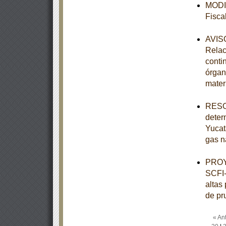
MODIF
Fisca
AVISO
Relac
conti
órgan
mater
RESOL
deter
Yucat
gas n
PROY
SCFI-
altas
de pr
« Ant