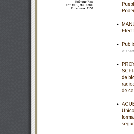
Teléfono/Fax:
Puebl
+52 (999) 930-0900
Extensión: 1151
Poder
MANUA
Elect
Publi
2017-08
PROY
SCFI-
de bl
radio
de ce
ACUE
Único,
forma
segur