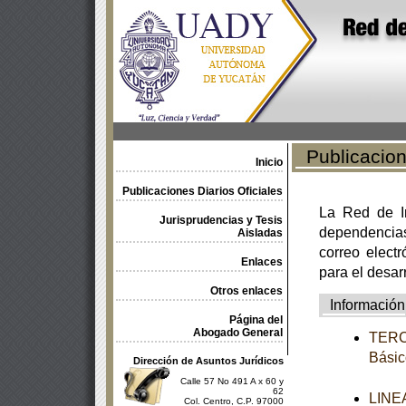
Publicacione
Inicio
Publicaciones Diarios Oficiales
La Red de In
Jurisprudencias y Tesis
dependencia
Aisladas
correo electr
Enlaces
para el desar
Otros enlaces
Información
Página del
Abogado General
TERCE
Básic
Dirección de Asuntos Jurídicos
Calle 57 No 491 A x 60 y
62
LINEA
Col. Centro, C.P. 97000