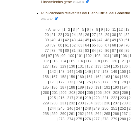
Lineamientos gene
2019-02-13
Publicaciones relevantes del Diario Oficial del Gobiern
2019-02-13
« Anterior
|
1
|
2
|
3
|
4
|
5
|
6
|
7
|
8
|
9
|
10
|
11
|
12
|
13
20
|
21
|
22
|
23
|
24
|
25
|
26
|
27
|
28
|
29
|
30
|
31
|
32
39
|
40
|
41
|
42
|
43
|
44
|
45
|
46
|
47
|
48
|
49
|
50
|
51
58
|
59
|
60
|
61
|
62
|
63
|
64
|
65
|
66
|
67
|
68
|
69
|
70
77
|
78
|
79
|
80
|
81
|
82
|
83
|
84
|
85
|
86
|
87
|
88
|
89
96
|
97
|
98
|
99
|
100
|
101
|
102
|
103
|
104
|
105
|
106
|
112
|
113
|
114
|
115
|
116
|
117
|
118
|
119
|
120
|
121
|
1
127
|
128
|
129
|
130
|
131
|
132
|
133
|
134
|
135
|
136
|
|
142
|
143
|
144
|
145
|
146
|
147
|
148
|
149
|
150
|
1
156
|
157
|
158
|
159
|
160
|
161
|
162
|
163
|
164
|
165
|
|
171
|
172
|
173
|
174
|
175
|
176
|
177
|
178
|
179
|
1
185
|
186
|
187
|
188
|
189
|
190
|
191
|
192
|
193
|
194
|
|
200
|
201
|
202
|
203
|
204
|
205
|
206
|
207
|
208
|
209
|
|
215
|
216
|
217
|
218
|
219
|
220
|
221
|
222
|
223
|
2
229
|
230
|
231
|
232
|
233
|
234
|
235
|
236
|
237
|
238
|
|
244
|
245
|
246
|
247
|
248
|
249
|
250
|
251
|
252
|
2
258
|
259
|
260
|
261
|
262
|
263
|
264
|
265
|
266
|
267
|
|
273
|
274
|
275
|
276
|
277
|
278
|
279
|
280
|
2