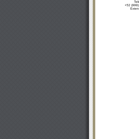
Tel
+52 (999)
Exten