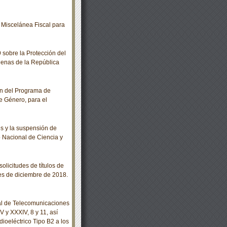
Miscelánea Fiscal para
sobre la Protección del
genas de la República
n del Programa de
e Género, para el
s y la suspensión de
o Nacional de Ciencia y
olicitudes de títulos de
es de diciembre de 2018.
al de Telecomunicaciones
V y XXXIV, 8 y 11, así
ioeléctrico Tipo B2 a los