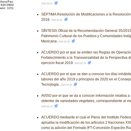
éfono/Fax:
2019-02-21
 930-0900
sión: 1151
SÉPTIMA Resolución de Modificaciones a la Resolución 
2018.
2019-02-21
SÍNTESIS Oficial de la Recomendación General 35/2019 
Patrimonio Cultural de los Pueblos y Comunidades Indí
Mexicana.
2019-02-20
ACUERDO por el que se emiten las Reglas de Operació
Fortalecimiento a la Transversalidad de la Perspectiva d
ejercicio fiscal 2019.
2019-02-19
ACUERDO por el que se dan a conocer los días inhábile
labores del año 2019 y principios de 2020 en el Consej
Tecnología.
2019-02-18
AVISO por el que se da a conocer información relativa a s
obtentor de variedades vegetales, correspondiente al m
2019-02-15
ACUERDO mediante el cual el Pleno del Instituto Feder
aprueba la modificación de los artículos 2 fracciones XXI
como la adición del Formato IFT-Concesión Espectro Rad