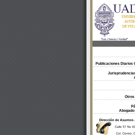
Publicaciones Diarios O
Jurisprudencias
Otros
Pá
Abogado 
Dirección de Asuntos 
Calle 57 No 49
Col. Centro, 