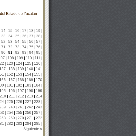
o del Estado de Yucatán
|
14
|
15
|
16
|
17
|
18
|
19
|
|
33
|
34
|
35
|
36
|
37
|
38
|
|
52
|
53
|
54
|
55
|
56
|
57
|
|
71
|
72
|
73
|
74
|
75
|
76
|
|
90
|
91
|
92
|
93
|
94
|
95
|
107
|
108
|
109
|
110
|
111
|
22
|
123
|
124
|
125
|
126
|
137
|
138
|
139
|
140
|
141
51
|
152
|
153
|
154
|
155
|
166
|
167
|
168
|
169
|
170
80
|
181
|
182
|
183
|
184
|
195
|
196
|
197
|
198
|
199
210
|
211
|
212
|
213
|
214
24
|
225
|
226
|
227
|
228
|
239
|
240
|
241
|
242
|
243
53
|
254
|
255
|
256
|
257
|
268
|
269
|
270
|
271
|
272
81
|
282
|
283
|
284
|
285
|
Siguiente »