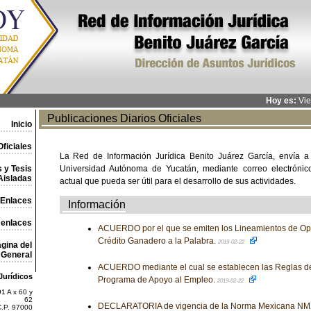
Hoy es:
Vie
Publicaciones Diarios Oficiales
Inicio
ficiales
La Red de Información Jurídica Benito Juárez García, envía a
 y Tesis
Universidad Autónoma de Yucatán, mediante correo electrónico,
Aisladas
actual que pueda ser útil para el desarrollo de sus actividades.
Enlaces
Información
 enlaces
ACUERDO por el que se emiten los Lineamientos de Op
Crédito Ganadero a la Palabra.
2019-02-22
gina del
General
ACUERDO mediante el cual se establecen las Reglas d
Jurídicos
Programa de Apoyo al Empleo.
2019-02-22
1 A x 60 y
62
DECLARATORIA de vigencia de la Norma Mexicana NM
C.P. 97000