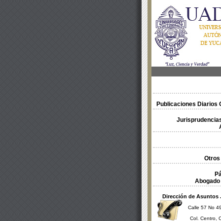
Publicaciones Diarios O
Jurisprudencias
Otros
Pá
Abogado 
Dirección de Asuntos 
Calle 57 No 49
Col. Centro, 