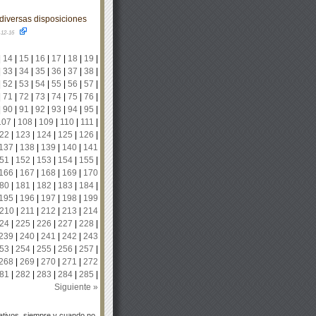
diversas disposiciones
-12-16
|
14
|
15
|
16
|
17
|
18
|
19
|
|
33
|
34
|
35
|
36
|
37
|
38
|
|
52
|
53
|
54
|
55
|
56
|
57
|
|
71
|
72
|
73
|
74
|
75
|
76
|
|
90
|
91
|
92
|
93
|
94
|
95
|
107
|
108
|
109
|
110
|
111
|
22
|
123
|
124
|
125
|
126
|
137
|
138
|
139
|
140
|
141
51
|
152
|
153
|
154
|
155
|
166
|
167
|
168
|
169
|
170
80
|
181
|
182
|
183
|
184
|
195
|
196
|
197
|
198
|
199
210
|
211
|
212
|
213
|
214
24
|
225
|
226
|
227
|
228
|
239
|
240
|
241
|
242
|
243
53
|
254
|
255
|
256
|
257
|
268
|
269
|
270
|
271
|
272
81
|
282
|
283
|
284
|
285
|
Siguiente »
tivos, siempre y cuando no