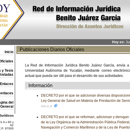
Hoy es:
Jue
Publicaciones Diarios Oficiales
Inicio
ficiales
La Red de Información Jurídica Benito Juárez García, envía a
 y Tesis
Universidad Autónoma de Yucatán, mediante correo electrónico,
Aisladas
actual que pueda ser útil para el desarrollo de sus actividades.
Enlaces
Información
 enlaces
DECRETO por el que se adicionan diversas disposicion
Ley General de Salud en Materia de Prestación de Servi
gina del
General
2016-12-19
Jurídicos
DECRETO por el que se reforman, adicionan y derogan 
de la Ley Orgánica de la Administración Pública Federal,
1 A x 60 y
62
Navegación y Comercio Marítimos y de la Ley de Puerto
C.P. 97000