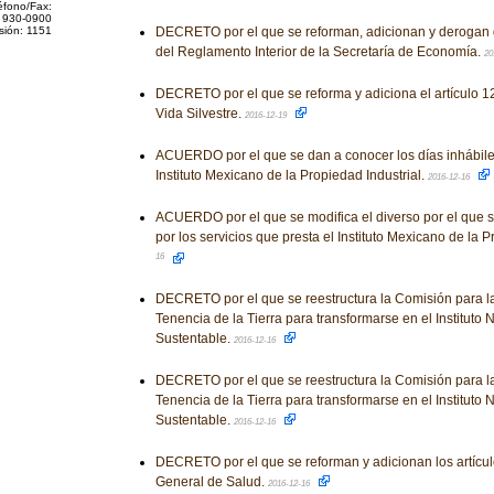
éfono/Fax:
 930-0900
sión: 1151
DECRETO por el que se reforman, adicionan y derogan 
del Reglamento Interior de la Secretaría de Economía.
20
DECRETO por el que se reforma y adiciona el artículo 1
Vida Silvestre.
2016-12-19
ACUERDO por el que se dan a conocer los días inhábile
Instituto Mexicano de la Propiedad Industrial.
2016-12-16
ACUERDO por el que se modifica el diverso por el que se
por los servicios que presta el Instituto Mexicano de la P
16
DECRETO por el que se reestructura la Comisión para la
Tenencia de la Tierra para transformarse en el Instituto 
Sustentable.
2016-12-16
DECRETO por el que se reestructura la Comisión para la
Tenencia de la Tierra para transformarse en el Instituto 
Sustentable.
2016-12-16
DECRETO por el que se reforman y adicionan los artícul
General de Salud.
2016-12-16