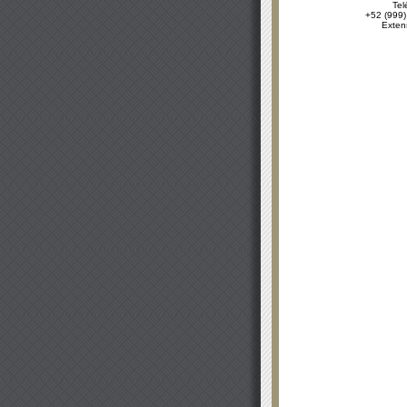
Tel
+52 (999)
Exten