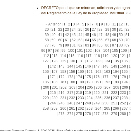
DECRETO por el que se reforman, adicionan y derogan 
del Reglamento de la Ley de la Propiedad Industrial.
2016
« Anterior
|
1
|
2
|
3
|
4
|
5
|
6
|
7
|
8
|
9
|
10
|
11
|
12
|
13
20
|
21
|
22
|
23
|
24
|
25
|
26
|
27
|
28
|
29
|
30
|
31
|
32
39
|
40
|
41
|
42
|
43
|
44
|
45
|
46
|
47
|
48
|
49
|
50
|
51
58
|
59
|
60
|
61
|
62
|
63
|
64
|
65
|
66
|
67
|
68
|
69
|
70
77
|
78
|
79
|
80
|
81
|
82
|
83
|
84
|
85
|
86
|
87
|
88
|
89
96
|
97
|
98
|
99
|
100
|
101
|
102
|
103
|
104
|
105
|
106
|
112
|
113
|
114
|
115
|
116
|
117
|
118
|
119
|
120
|
121
|
1
127
|
128
|
129
|
130
|
131
|
132
|
133
|
134
|
135
|
136
|
|
142
|
143
|
144
|
145
|
146
|
147
|
148
|
149
|
150
|
1
156
|
157
|
158
|
159
|
160
|
161
|
162
|
163
|
164
|
165
|
|
171
|
172
|
173
|
174
|
175
|
176
|
177
|
178
|
179
|
1
185
|
186
|
187
|
188
|
189
|
190
|
191
|
192
|
193
|
194
|
|
200
|
201
|
202
|
203
|
204
|
205
|
206
|
207
|
208
|
209
|
|
215
|
216
|
217
|
218
|
219
|
220
|
221
|
222
|
223
|
2
229
|
230
|
231
|
232
|
233
|
234
|
235
|
236
|
237
|
238
|
|
244
|
245
|
246
|
247
|
248
|
249
|
250
|
251
|
252
|
2
258
|
259
|
260
|
261
|
262
|
263
|
264
|
265
|
266
|
267
|
|
273
|
274
|
275
|
276
|
277
|
278
|
279
|
280
|
2
rvados Abogado General, UADY 2026. Esta página puede ser reproducida con fines no lucra