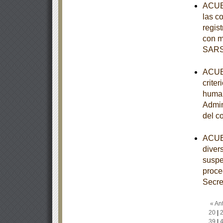
ACUER
las c
regist
con m
SARS
ACUER
criter
human
Admin
del c
ACUER
diver
suspe
proce
Secre
« Ant
20
|
39
|