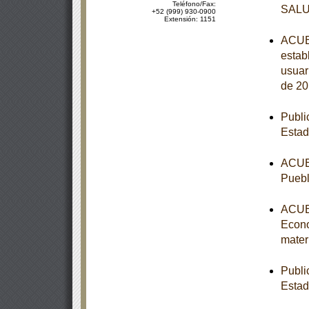
Teléfono/Fax:
SAL
+52 (999) 930-0900
Extensión: 1151
ACUER
estab
usuar
de 20
Publi
Estad
ACUER
Puebl
ACUER
Econo
mater
Publi
Esta