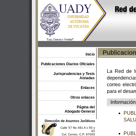
Publicacione
Inicio
Publicaciones Diarios Oficiales
La Red de In
Jurisprudencias y Tesis
dependencia
Aisladas
correo electr
Enlaces
para el desar
Otros enlaces
Información
Página del
Abogado General
PUBL
SAL
Dirección de Asuntos Jurídicos
Calle 57 No 491 A x 60 y
62
PUBL
Col. Centro, C.P. 97000