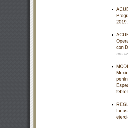
ACUER
Progr
2019
ACUER
Opera
con D
2019-02
MODIF
Mexic
penín
Espec
febre
REGLA
Indus
ejerci