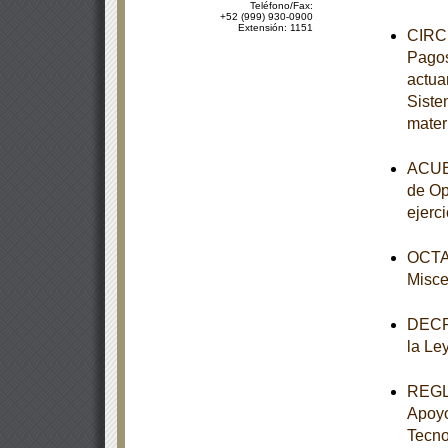
Teléfono/Fax:
+52 (999) 930-0900
Extensión: 1151
CIRCU
Pagos
actuar
Siste
mater
ACUER
de Op
ejerci
OCTAV
Misce
DECRE
la Le
REGLA
Apoyo
Tecno