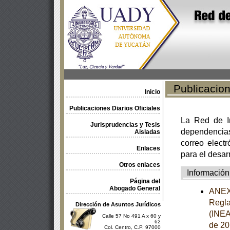
Publicacione
Inicio
Publicaciones Diarios Oficiales
La Red de In
Jurisprudencias y Tesis
dependencia
Aisladas
correo electr
Enlaces
para el desar
Otros enlaces
Información
Página del
Abogado General
ANEXO
Regla
Dirección de Asuntos Jurídicos
(INEA)
Calle 57 No 491 A x 60 y
62
de 20
Col. Centro, C.P. 97000