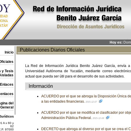
Hoy es:
Domi
Publicaciones Diarios Oficiales
Inicio
ficiales
La Red de Información Jurídica Benito Juárez García, envía a
 y Tesis
Universidad Autónoma de Yucatán, mediante correo electrónico,
Aisladas
actual que pueda ser útil para el desarrollo de sus actividades.
Enlaces
Información
 enlaces
ACUERDO por el que se abroga la Disposición Única d
a las entidades financieras.
2015-12-07
gina del
General
ACUERDO por el que se modifica el clasificador por obje
Jurídicos
Administración Pública Federal.
2015-12-04
1 A x 60 y
62
DECRETO que abroga al diverso por el que se crea el 
C.P. 97000