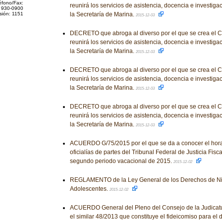
éfono/Fax:
reunirá los servicios de asistencia, docencia e investigac
 930-0900
sión: 1151
la Secretaría de Marina.
2015-12-03
DECRETO que abroga al diverso por el que se crea el 
reunirá los servicios de asistencia, docencia e investigac
la Secretaría de Marina.
2015-12-03
DECRETO que abroga al diverso por el que se crea el 
reunirá los servicios de asistencia, docencia e investigac
la Secretaría de Marina.
2015-12-03
DECRETO que abroga al diverso por el que se crea el 
reunirá los servicios de asistencia, docencia e investigac
la Secretaría de Marina.
2015-12-03
ACUERDO G/75/2015 por el que se da a conocer el horar
oficialías de partes del Tribunal Federal de Justicia Fisca
segundo periodo vacacional de 2015.
2015-12-02
REGLAMENTO de la Ley General de los Derechos de Ni
Adolescentes.
2015-12-02
ACUERDO General del Pleno del Consejo de la Judicatu
el similar 48/2013 que constituye el fideicomiso para el 