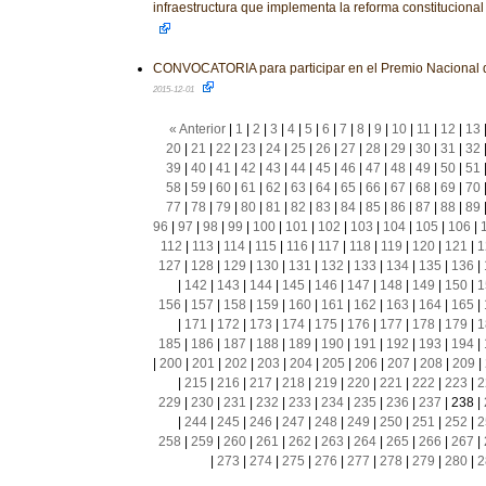
infraestructura que implementa la reforma constituciona
CONVOCATORIA para participar en el Premio Nacional 
2015-12-01
« Anterior
|
1
|
2
|
3
|
4
|
5
|
6
|
7
|
8
|
9
|
10
|
11
|
12
|
13
20
|
21
|
22
|
23
|
24
|
25
|
26
|
27
|
28
|
29
|
30
|
31
|
32
39
|
40
|
41
|
42
|
43
|
44
|
45
|
46
|
47
|
48
|
49
|
50
|
51
58
|
59
|
60
|
61
|
62
|
63
|
64
|
65
|
66
|
67
|
68
|
69
|
70
77
|
78
|
79
|
80
|
81
|
82
|
83
|
84
|
85
|
86
|
87
|
88
|
89
96
|
97
|
98
|
99
|
100
|
101
|
102
|
103
|
104
|
105
|
106
|
112
|
113
|
114
|
115
|
116
|
117
|
118
|
119
|
120
|
121
|
1
127
|
128
|
129
|
130
|
131
|
132
|
133
|
134
|
135
|
136
|
|
142
|
143
|
144
|
145
|
146
|
147
|
148
|
149
|
150
|
1
156
|
157
|
158
|
159
|
160
|
161
|
162
|
163
|
164
|
165
|
|
171
|
172
|
173
|
174
|
175
|
176
|
177
|
178
|
179
|
1
185
|
186
|
187
|
188
|
189
|
190
|
191
|
192
|
193
|
194
|
|
200
|
201
|
202
|
203
|
204
|
205
|
206
|
207
|
208
|
209
|
|
215
|
216
|
217
|
218
|
219
|
220
|
221
|
222
|
223
|
2
229
|
230
|
231
|
232
|
233
|
234
|
235
|
236
|
237
|
238
|
|
244
|
245
|
246
|
247
|
248
|
249
|
250
|
251
|
252
|
2
258
|
259
|
260
|
261
|
262
|
263
|
264
|
265
|
266
|
267
|
|
273
|
274
|
275
|
276
|
277
|
278
|
279
|
280
|
2