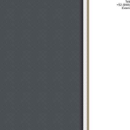
Tel
+52 (999)
Exten