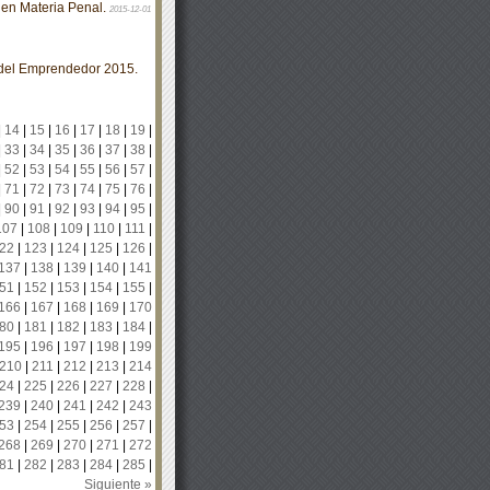
l en Materia Penal.
2015-12-01
del Emprendedor 2015.
|
14
|
15
|
16
|
17
|
18
|
19
|
|
33
|
34
|
35
|
36
|
37
|
38
|
|
52
|
53
|
54
|
55
|
56
|
57
|
|
71
|
72
|
73
|
74
|
75
|
76
|
|
90
|
91
|
92
|
93
|
94
|
95
|
107
|
108
|
109
|
110
|
111
|
22
|
123
|
124
|
125
|
126
|
137
|
138
|
139
|
140
|
141
51
|
152
|
153
|
154
|
155
|
166
|
167
|
168
|
169
|
170
80
|
181
|
182
|
183
|
184
|
195
|
196
|
197
|
198
|
199
210
|
211
|
212
|
213
|
214
24
|
225
|
226
|
227
|
228
|
239
|
240
|
241
|
242
|
243
53
|
254
|
255
|
256
|
257
|
268
|
269
|
270
|
271
|
272
81
|
282
|
283
|
284
|
285
|
Siguiente »