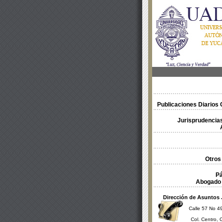
Publicaciones Diarios O
Jurisprudencias
Otros
Pá
Abogado 
Dirección de Asuntos 
Calle 57 No 49
Col. Centro, 