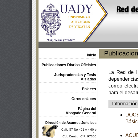
Publicacione
Inicio
Publicaciones Diarios Oficiales
La Red de In
Jurisprudencias y Tesis
dependencia
Aisladas
correo electr
Enlaces
para el desar
Otros enlaces
Información
Página del
Abogado General
DOCEA
Básic
Dirección de Asuntos Jurídicos
Calle 57 No 491 A x 60 y
62
ACUER
Col. Centro, C.P. 97000