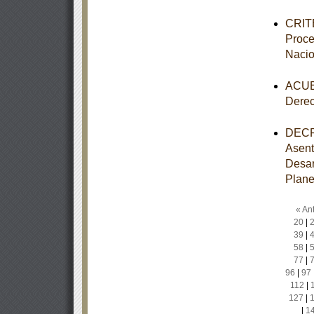
CRITE
Proce
Nacio
ACUER
Dere
DECRE
Asent
Desar
Plane
« Ant
20
|
39
|
58
|
77
|
96
|
97
112
|
127
|
|
1