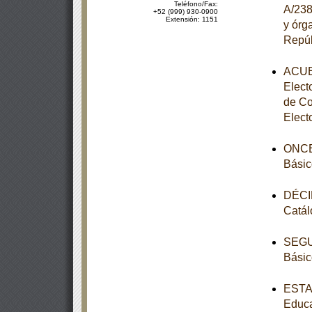
Teléfono/Fax:
A/238
+52 (999) 930-0900
Extensión: 1151
y órg
Repúb
ACUER
Elect
de Co
Elect
ONCEA
Básic
DÉCIM
Catál
SEGUN
Básic
ESTAT
Educa