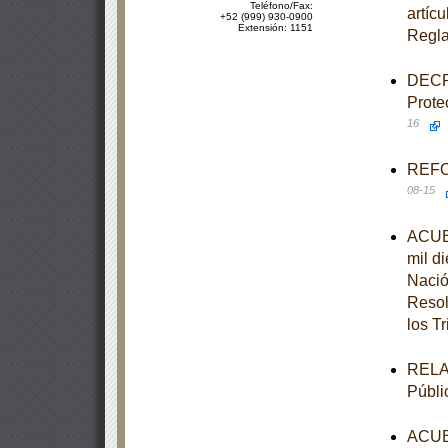
Teléfono/Fax:
artícu
+52 (999) 930-0900
Extensión: 1151
Regla
DECRE
Prote
16
REFOR
08-15
ACUER
mil d
Nació
Resol
los T
RELAC
Públi
ACUER