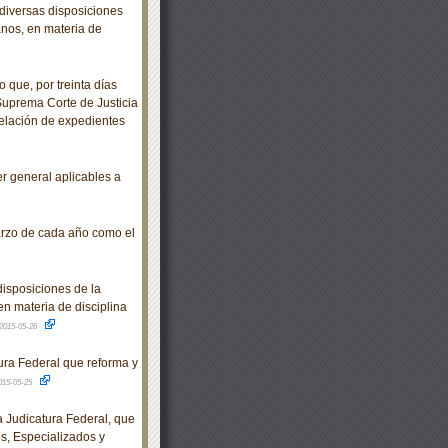
diversas disposiciones
anos, en materia de
 que, por treinta días
 Suprema Corte de Justicia
relación de expedientes
 general aplicables a
arzo de cada año como el
isposiciones de la
en materia de disciplina
2015-05-26
ra Federal que reforma y
015-05-25
Judicatura Federal, que
os, Especializados y