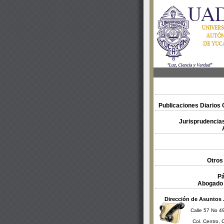
Publicaciones Diarios O
Jurisprudencias
Otros
Pá
Abogado 
Dirección de Asuntos 
Calle 57 No 49
Col. Centro, 