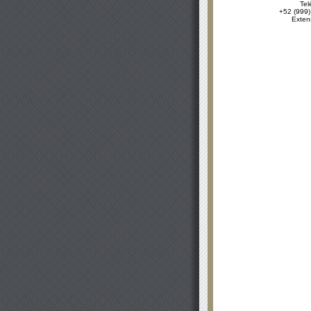
Tel
+52 (999)
Exten