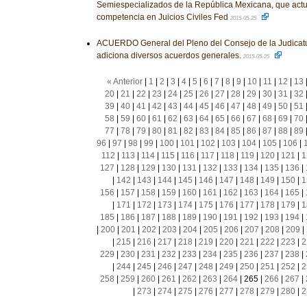
Semiespecializados de la República Mexicana, que act
competencia en Juicios Civiles Fed
2015-05-25
ACUERDO General del Pleno del Consejo de la Judicatu
adiciona diversos acuerdos generales.
2015-05-25
« Anterior
|
1
|
2
|
3
|
4
|
5
|
6
|
7
|
8
|
9
|
10
|
11
|
12
|
13
20
|
21
|
22
|
23
|
24
|
25
|
26
|
27
|
28
|
29
|
30
|
31
|
32
39
|
40
|
41
|
42
|
43
|
44
|
45
|
46
|
47
|
48
|
49
|
50
|
51
58
|
59
|
60
|
61
|
62
|
63
|
64
|
65
|
66
|
67
|
68
|
69
|
70
77
|
78
|
79
|
80
|
81
|
82
|
83
|
84
|
85
|
86
|
87
|
88
|
89
96
|
97
|
98
|
99
|
100
|
101
|
102
|
103
|
104
|
105
|
106
|
112
|
113
|
114
|
115
|
116
|
117
|
118
|
119
|
120
|
121
|
1
127
|
128
|
129
|
130
|
131
|
132
|
133
|
134
|
135
|
136
|
|
142
|
143
|
144
|
145
|
146
|
147
|
148
|
149
|
150
|
1
156
|
157
|
158
|
159
|
160
|
161
|
162
|
163
|
164
|
165
|
|
171
|
172
|
173
|
174
|
175
|
176
|
177
|
178
|
179
|
1
185
|
186
|
187
|
188
|
189
|
190
|
191
|
192
|
193
|
194
|
|
200
|
201
|
202
|
203
|
204
|
205
|
206
|
207
|
208
|
209
|
|
215
|
216
|
217
|
218
|
219
|
220
|
221
|
222
|
223
|
2
229
|
230
|
231
|
232
|
233
|
234
|
235
|
236
|
237
|
238
|
|
244
|
245
|
246
|
247
|
248
|
249
|
250
|
251
|
252
|
2
258
|
259
|
260
|
261
|
262
|
263
|
264
|
265
|
266
|
267
|
|
273
|
274
|
275
|
276
|
277
|
278
|
279
|
280
|
2