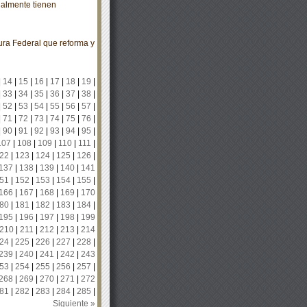
ualmente tienen
ra Federal que reforma y
|
14
|
15
|
16
|
17
|
18
|
19
|
|
33
|
34
|
35
|
36
|
37
|
38
|
|
52
|
53
|
54
|
55
|
56
|
57
|
|
71
|
72
|
73
|
74
|
75
|
76
|
|
90
|
91
|
92
|
93
|
94
|
95
|
107
|
108
|
109
|
110
|
111
|
22
|
123
|
124
|
125
|
126
|
137
|
138
|
139
|
140
|
141
51
|
152
|
153
|
154
|
155
|
166
|
167
|
168
|
169
|
170
80
|
181
|
182
|
183
|
184
|
195
|
196
|
197
|
198
|
199
210
|
211
|
212
|
213
|
214
24
|
225
|
226
|
227
|
228
|
239
|
240
|
241
|
242
|
243
53
|
254
|
255
|
256
|
257
|
268
|
269
|
270
|
271
|
272
81
|
282
|
283
|
284
|
285
|
Siguiente »