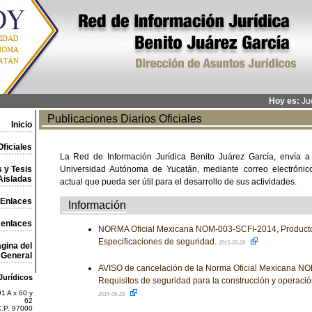
Hoy es:
Jue
Publicaciones Diarios Oficiales
Inicio
ficiales
La Red de Información Jurídica Benito Juárez García, envía a
 y Tesis
Universidad Autónoma de Yucatán, mediante correo electrónico,
Aisladas
actual que pueda ser útil para el desarrollo de sus actividades.
Enlaces
Información
 enlaces
NORMA Oficial Mexicana NOM-003-SCFI-2014, Productos
Especificaciones de seguridad.
2015-05-28
gina del
General
AVISO de cancelación de la Norma Oficial Mexicana
Jurídicos
Requisitos de seguridad para la construcción y operaci
1 A x 60 y
2015-05-28
62
C.P. 97000