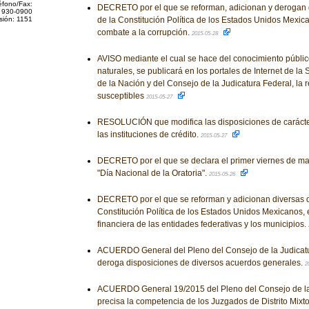
éfono/Fax:
DECRETO por el que se reforman, adicionan y derogan 
 930-0900
sión: 1151
de la Constitución Política de los Estados Unidos Mexic
combate a la corrupción.
2015-05-28
AVISO mediante el cual se hace del conocimiento público
naturales, se publicará en los portales de Internet de la
de la Nación y del Consejo de la Judicatura Federal, la 
susceptibles
2015-05-27
RESOLUCIÓN que modifica las disposiciones de carácter
las instituciones de crédito.
2015-05-27
DECRETO por el que se declara el primer viernes de m
"Día Nacional de la Oratoria".
2015-05-26
DECRETO por el que se reforman y adicionan diversas d
Constitución Política de los Estados Unidos Mexicanos, 
financiera de las entidades federativas y los municipios.
ACUERDO General del Pleno del Consejo de la Judicatu
deroga disposiciones de diversos acuerdos generales.
2
ACUERDO General 19/2015 del Pleno del Consejo de la 
precisa la competencia de los Juzgados de Distrito Mixt